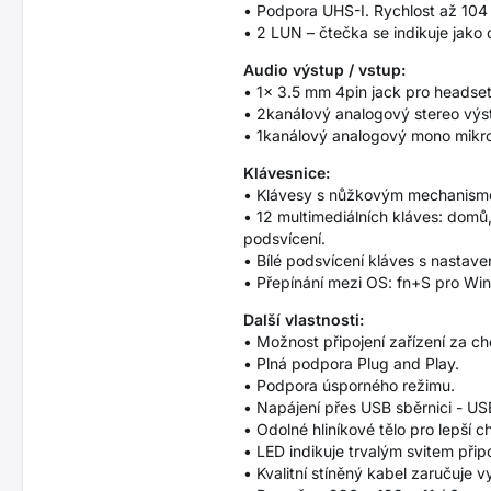
• Podpora UHS-I. Rychlost až 10
• 2 LUN – čtečka se indikuje jako 
Audio výstup / vstup:
• 1× 3.5 mm 4pin jack pro headset
• 2kanálový analogový stereo výs
• 1kanálový analogový mono mikro
Klávesnice:
• Klávesy s nůžkovým mechanisme
• 12 multimediálních kláves: domů, 
podsvícení.
• Bílé podsvícení kláves s nastave
• Přepínání mezi OS: fn+S pro Wi
Další vlastnosti:
• Možnost připojení zařízení za c
• Plná podpora Plug and Play.
• Podpora úsporného režimu.
• Napájení přes USB sběrnici - U
• Odolné hliníkové tělo pro lepší 
• LED indikuje trvalým svitem připo
• Kvalitní stíněný kabel zaručuje 