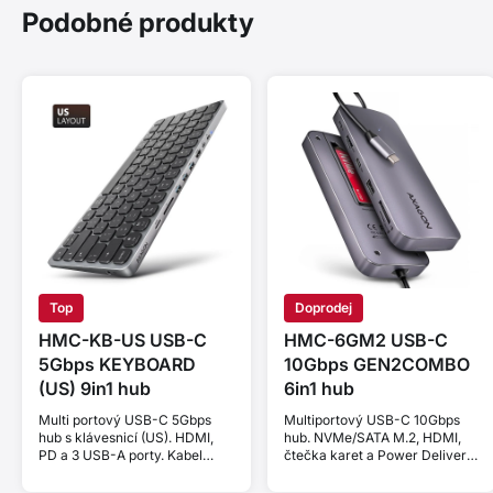
Podobné produkty
Top
Doprodej
HMC-KB-US USB-C
HMC-6GM2 USB-C
5Gbps KEYBOARD
10Gbps GEN2COMBO
(US) 9in1 hub
6in1 hub
Multi portový USB-C 5Gbps
Multiportový USB-C 10Gbps
hub s klávesnicí (US). HDMI,
hub. NVMe/SATA M.2, HDMI,
PD a 3 USB-A porty. Kabel
čtečka karet a Power Delivery.
USB-C 60 cm.
Kabel USB-C 20 cm.