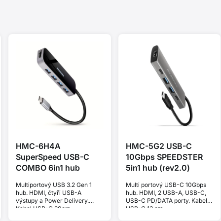
HMC-6H4A
HMC-5G2 USB-C
SuperSpeed USB-C
10Gbps SPEEDSTER
COMBO 6in1 hub
5in1 hub (rev2.0)
Multiportový USB 3.2 Gen 1
Multi portový USB-C 10Gbps
hub. HDMI, čtyři USB-A
hub. HDMI, 2 USB-A, USB-C,
výstupy a Power Delivery.
USB-C PD/DATA porty. Kabel
Kabel USB-C 20cm.
USB-C 13 cm.