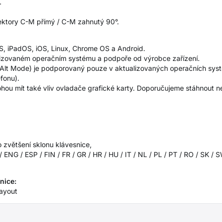
.
ktory C-M přímý / C-M zahnutý 90°.
S, iPadOS, iOS, Linux, Chrome OS a Android.
ualizovaném operačním systému a podpoře od výrobce zařízení.
 Alt Mode) je podporovaný pouze v aktualizovaných operačních syst
efonu).
ou mít také vliv ovladače grafické karty. Doporučujeme stáhnout ne
 zvětšení sklonu klávesnice,
 ENG / ESP / FIN / FR / GR / HR / HU / IT / NL / PL / PT / RO / SK /
nice:
layout