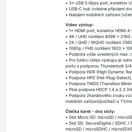
• 3× USB 5 Gbps port, konektor U
• USB-C hub zvládne připojení dv
• Nabíjení mobilních zařízení (vč
Video výstup:
• 1× HDMI port, konektor HDMI A 
• 4K / UHD rozlišení 4096 × 2160 
• 2K / QHD / WQHD rozlišení 2560
• 1080p / FHD rozlišení 1920 × 10
• Podpora výše uvedených max. rozl
• Pro funkci video výstupu je nu
portu s podporou Thunderbolt 3/4
• Podpora HDR (High Dynamic Range
• Podpora HPD (Hot-Plug-Detect)
• Podpora TMDS (Transition Minimiz
• Plná podpora HDCP 1.4 a 2.3 (Hi
• Podpora 2kanálového zvuku vzor
mobilním zařízení/počítači a TV/m
Čtečka karet
–
dva sloty:
• Slot Micro SD: microSD / micro
• Slot SD: SecureDigital / SDHC
microSD / microSDHC / microSDX