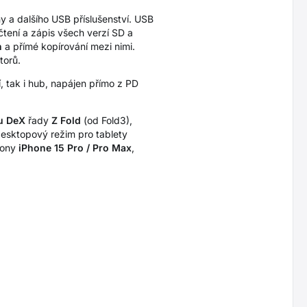
ny a dalšího USB příslušenství. USB
tení a zápis všech verzí SD a
h
a přímé kopírování mezi nimi.
torů.
, tak i hub, napájen přímo z PD
u DeX
řady
Z Fold
(od Fold3),
desktopový režim pro tablety
fony
iPhone 15 Pro / Pro Max
,