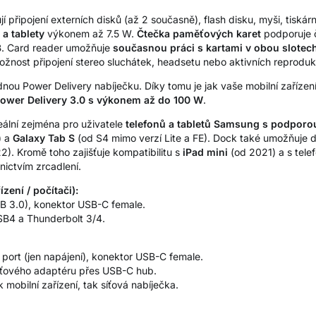
připojení externích disků (až 2 současně), flash disku, myši, tiskár
 a tablety
výkonem až 7.5 W.
Čtečka paměťových karet
podporuje č
B. Card reader umožňuje
současnou práci s kartami v obou slotec
ožnost připojení stereo sluchátek, headsetu nebo aktivních reproduk
nou Power Delivery nabíječku. Díky tomu je jak vaše mobilní zařízení
ower Delivery 3.0 s výkonem až do 100 W
.
deální zejména pro uživatele
telefonů a tabletů Samsung s podporo
) a
Galaxy Tab S
(od S4 mimo verzí Lite a FE). Dock také umožňuje 
2). Kromě toho zajišťuje kompatibilitu s
iPad mini
(od 2021) a s tele
nictvím zrcadlení.
zení / počítači):
B 3.0), konektor USB-C female.
SB4 a Thunderbolt 3/4.
port (jen napájení), konektor USB-C female.
síťového adaptéru přes USB-C hub.
mobilní zařízení, tak síťová nabíječka.