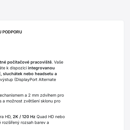
U PODPORU
né počítačové pracoviště
. Vaše
áte k dispozici
integrovanou
í, sluchátek nebo headsetu a
výstup (DisplayPort Alternate
 mechanismem a 2 mm zdvihem pro
es a možnost zvětšení sklonu pro
ra HD,
2K / 120 Hz
Quad HD nebo
 rozšířený rozsah barev a