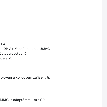
 1.4.
ode (DP Alt Mode) nebo do USB-C
výstupu dostupná.
detailů.
ojovém a koncovém zařízení, tj.
-MMC, s adaptérem – miniSD,