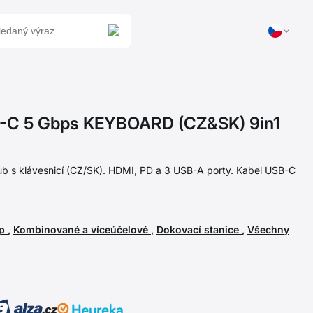
C 5 Gbps KEYBOARD (CZ&SK) 9in1
b s klávesnicí (CZ/SK). HDMI, PD a 3 USB-A porty. Kabel USB-C
up
,
Kombinované a víceúčelové
,
Dokovací stanice
,
Všechny