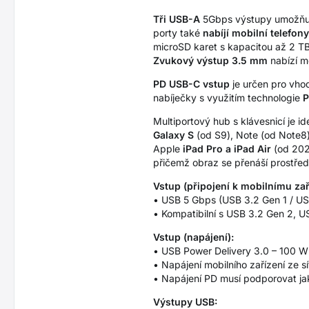
Tři USB-A
5Gbps výstupy umožňují 
porty také
nabíjí mobilní telefony
microSD karet s kapacitou až 2 T
Zvukový výstup 3.5 mm
nabízí m
PD USB-C vstup
je určen pro vhod
nabíječky s využitím technologie
P
Multiportový hub s klávesnicí je i
Galaxy S
(od S9), Note (od Note8
Apple
iPad Pro a iPad Air
(od 202
přičemž obraz se přenáší prostřed
Vstup (připojení k mobilnímu zaří
• USB 5 Gbps (USB 3.2 Gen 1 / US
• Kompatibilní s USB 3.2 Gen 2, U
Vstup (napájení):
• USB Power Delivery 3.0 – 100 W 
• Napájení mobilního zařízení ze 
• Napájení PD musí podporovat jak 
Výstupy USB: