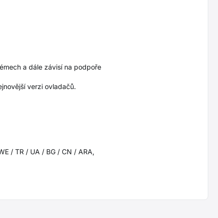
émech a dále závisí na podpoře
jnovější verzi ovladačů.
 SWE / TR / UA / BG / CN / ARA,