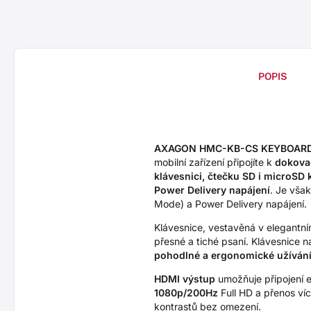
POPIS
AXAGON HMC-KB-CS KEYBOARD
mobilní zařízení připojíte k
dokovac
klávesnici, čtečku SD i microSD 
Power Delivery napájení
. Je vša
Mode) a Power Delivery napájení.
Klávesnice, vestavěná v elegantn
přesné a tiché psaní. Klávesnice n
pohodlné a ergonomické užíván
HDMI výstup
umožňuje připojení e
1080p/200Hz
Full HD a přenos v
kontrastů bez omezení.