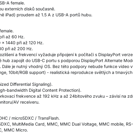
SB-A female.
ou externích disků současně.
etně iPad) proudem až 1.5 A z USB-A portů hubu.
female.
při až 60 Hz.
 × 1440 při až 120 Hz.
80 při až 200 Hz.
išení a frekvencí vyžaduje připojení k počítači s DisplayPort verze
tné hub zapojit do USB-C portu s podporou DisplayPort Alternate M
. Dále je nutný vhodný OS. Bez této podpory nebude funkce video 
, 10bit/RGB support) - realistická reprodukce světlých a tmavých 
.
ed Differential Signaling).
gh-bandwidth Digital Content Protection).
kovací frekvence až 192 kHz a až 24bitového zvuku – závisí na zdr
onitoru/AV receiveru.
SDHC / microSDXC / TransFlash.
 / SDXC, MultiMedia Card, MMC, MMC Dual Voltage, MMC mobile, RS
C, MMC Micro.