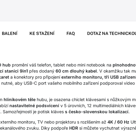
BALENÍ
KE STAŽENÍ
FAQ
DOTAZ NA TECHNICKO
 hub
promění váš telefon, tablet nebo mini notebook na
plnohodnot
í stanici 9in1
přes dodaný
60 cm dlouhý kabel
. V okamžiku tak m
karet
a konektory pro připojení
externího monitoru, tří USB zařízen
k nutné, aby USB-C port vašeho mobilního zařízení podporoval video 
ím
hliníkovém těle
hubu, je osazena chiclet klávesami s nůžkovým
abízí
nastavitelné podsvícení
v 5 úrovních, 12 multimediálních kláv
í
. Samozřejmostí je potisk kláves
s česko-slovenskou lokalizací
.
xterního monitoru, TV nebo projektoru s rozlišením až
4K / 60 Hz
Ult
ícekanálového zvuku. Díky podpoře
HDR
si můžete vychutnat výrazně