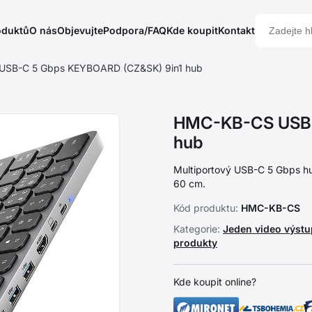
oduktů
O nás
Objevujte
Podpora/FAQ
Kde koupit
Kontakt
SB-C 5 Gbps KEYBOARD (CZ&SK) 9in1 hub
HMC-KB-CS USB-
hub
Multiportový USB-C 5 Gbps hu
60 cm.
Kód produktu:
HMC-KB-CS
Kategorie:
Jeden video výst
produkty
Kde koupit online?