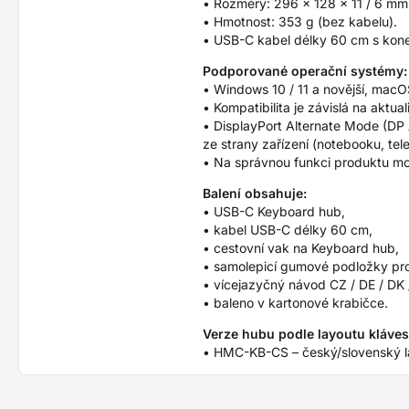
• Rozměry: 296 × 128 × 11 / 6 mm
• Hmotnost: 353 g (bez kabelu).
• USB-C kabel délky 60 cm s kone
Podporované operační systémy:
• Windows 10 / 11 a novější, macO
• Kompatibilita je závislá na akt
• DisplayPort Alternate Mode (DP
ze strany zařízení (notebooku, tel
• Na správnou funkci produktu moh
Balení obsahuje:
• USB-C Keyboard hub,
• kabel USB-C délky 60 cm,
• cestovní vak na Keyboard hub,
• samolepicí gumové podložky pro
• vícejazyčný návod CZ / DE / DK /
• baleno v kartonové krabičce.
Verze hubu podle layoutu kláves
• HMC-KB-CS – český/slovenský 