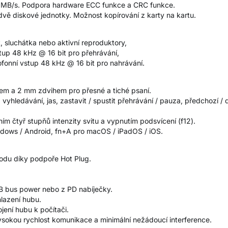
4 MB/s. Podpora hardware ECC funkce a CRC funkce.
dvě diskové jednotky. Možnost kopírování z karty na kartu.
, sluchátka nebo aktivní reproduktory,
tup 48 kHz @ 16 bit pro přehrávání,
fonní vstup 48 kHz @ 16 bit pro nahrávání.
m a 2 mm zdvihem pro přesné a tiché psaní.
vyhledávání, jas, zastavit / spustit přehrávání / pauza, předchozí / d
ním čtyř stupňů intenzity svitu a vypnutím podsvícení (f12).
ndows / Android, fn+A pro macOS / iPadOS / iOS.
hodu díky podpoře Hot Plug.
SB bus power nebo z PD nabíječky.
chlazení hubu.
jení hubu k počítači.
vysokou rychlost komunikace a minimální nežádoucí interference.