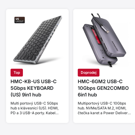
Top
Doprodej
HMC-KB-US USB-C
HMC-6GM2 USB-C
5Gbps KEYBOARD
10Gbps GEN2COMBO
(US) 9in1 hub
6in1 hub
Multi portový USB-C 5Gbps
Multiportový USB-C 10Gbps
hub s klávesnicí (US). HDMI,
hub. NVMe/SATA M.2, HDMI,
PD a 3 USB-A porty. Kabel
čtečka karet a Power Delivery.
USB-C 60 cm.
Kabel USB-C 20 cm.