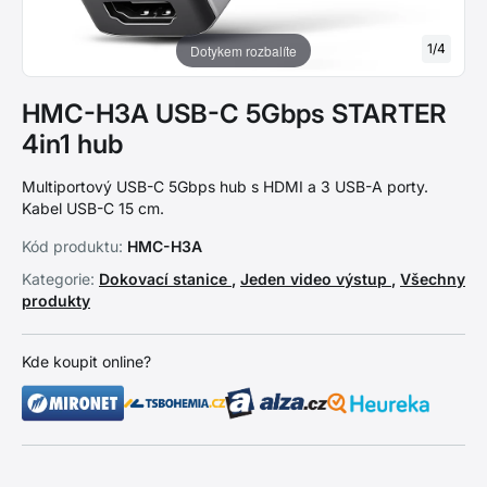
1
/
4
Dotykem rozbalíte
HMC-H3A USB-C 5Gbps STARTER
4in1 hub
Multiportový USB-C 5Gbps hub s HDMI a 3 USB-A porty.
Kabel USB-C 15 cm.
Kód produktu:
HMC-H3A
Kategorie:
Dokovací stanice
,
Jeden video výstup
,
Všechny
produkty
Kde koupit online?