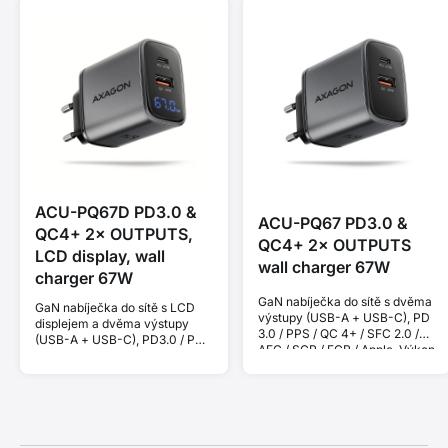
ACU-PQ67D PD3.0 &
ACU-PQ67 PD3.0 &
QC4+ 2× OUTPUTS,
QC4+ 2× OUTPUTS
LCD display, wall
wall charger 67W
charger 67W
GaN nabíječka do sítě s dvěma
GaN nabíječka do sítě s LCD
výstupy (USB-A + USB-C), PD
displejem a dvěma výstupy
3.0 / PPS / QC 4+ / SFC 2.0 /
(USB-A + USB-C), PD3.0 / PPS
AFC / SCP / FCP / Apple. Výkon
/ QC4+ / SFC2.0 / AFC / SCP /
67 W.
FCP / Apple. Výkon 67 W.