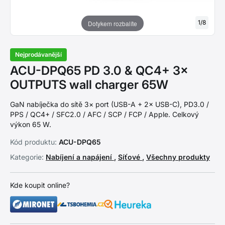
1
/
8
Dotykem rozbalíte
Nejprodávanější
ACU-DPQ65 PD 3.0 & QC4+ 3×
OUTPUTS wall charger 65W
GaN nabíječka do sítě 3× port (USB-A + 2× USB-C), PD3.0 /
PPS / QC4+ / SFC2.0 / AFC / SCP / FCP / Apple. Celkový
výkon 65 W.
Kód produktu:
ACU-DPQ65
Kategorie:
Nabíjení a napájení
,
Síťové
,
Všechny produkty
Kde koupit online?