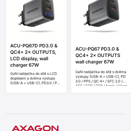
ACU-PQ67D PD3.0 &
ACU-PQ67 PD3.0 &
QC4+ 2× OUTPUTS,
QC4+ 2× OUTPUTS
LCD display, wall
wall charger 67W
charger 67W
GaN nabíječka do sítě s dvěma
GaN nabíječka do sítě s LCD
výstupy (USB-A + USB-C), PD
displejem a dvěma výstupy
3.0 / PPS / QC 4+ / SFC 2.0 /
(USB-A + USB-C), PD3.0 / PPS
AFC / SCP / FCP / Apple. Výkon
/ QC4+ / SFC2.0 / AFC / SCP /
67 W.
FCP / Apple. Výkon 67 W.