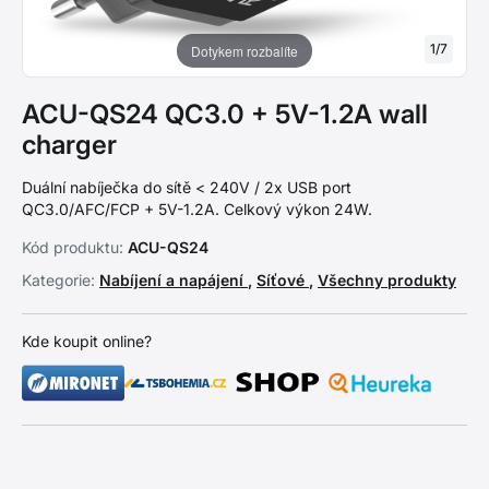
1
/
7
Dotykem rozbalíte
ACU-QS24 QC3.0 + 5V-1.2A wall
charger
Duální nabíječka do sítě < 240V / 2x USB port
QC3.0/AFC/FCP + 5V-1.2A. Celkový výkon 24W.
Kód produktu:
ACU-QS24
Kategorie:
Nabíjení a napájení
,
Síťové
,
Všechny produkty
Kde koupit online?