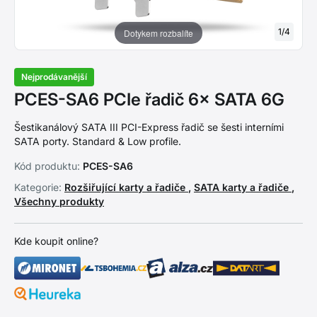
1
/
4
Dotykem rozbalíte
Nejprodávanější
PCES-SA6 PCIe řadič 6× SATA 6G
Šestikanálový SATA III PCI-Express řadič se šesti interními
SATA porty. Standard & Low profile.
Kód produktu:
PCES-SA6
Kategorie:
Rozšiřující karty a řadiče
,
SATA karty a řadiče
,
Všechny produkty
Kde koupit online?