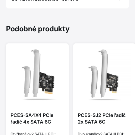
Podobné produkty
PCES-SA4X4 PCIe
PCES-SJ2 PCIe řadič
řadič 4x SATA 6G
2x SATA 6G
Čtyřkanálový SATA III PCI-
Dvoukanálový SATA III PCI-