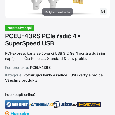
1
/
4
Dotykem rozbalíte
Nejprodávanější
PCEU-43RS PCIe řadič 4×
SuperSpeed USB
PCI-Express karta se čtveřicí USB 3.2 Gen1 portů a duálním
napájením. Čip Renesas. Standard & Low profile.
Kód produktu:
PCEU-43RS
Kategorie:
Rozšiřující karty a řadiče
,
USB karty a řadiče
,
Všechny produkty
Kde koupit online?