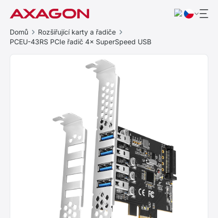
Domů
Rozšiřující karty a řadiče
PCEU-43RS PCIe řadič 4× SuperSpeed USB