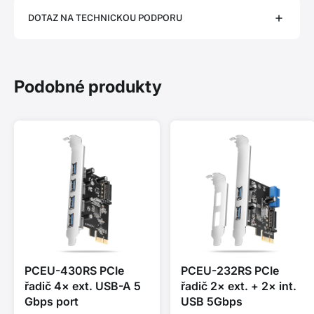
DOTAZ NA TECHNICKOU PODPORU
Podobné produkty
PCEU-430RS PCIe
PCEU-232RS PCIe
řadič 4× ext. USB-A 5
řadič 2× ext. + 2× int.
Gbps port
USB 5Gbps