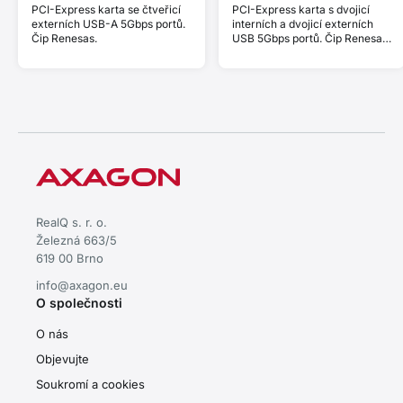
PCI-Express karta se čtveřicí
PCI-Express karta s dvojicí
externích USB-A 5Gbps portů.
interních a dvojicí externích
Čip Renesas.
USB 5Gbps portů. Čip Renesas.
Standard & Low profile.
RealQ s. r. o.
Železná 663/5
619 00 Brno
info@axagon.eu
O společnosti
O nás
Objevujte
Soukromí a cookies