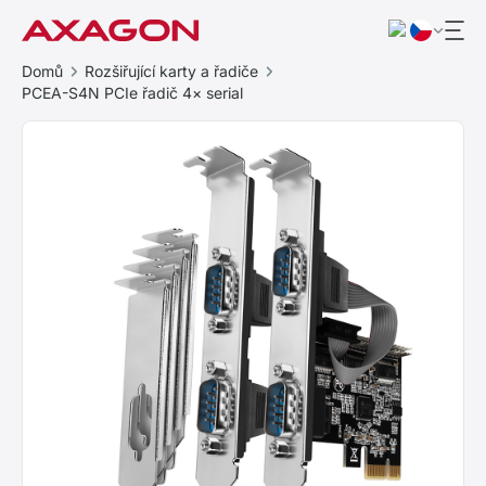
Domů
Rozšiřující karty a řadiče
PCEA-S4N PCIe řadič 4× serial