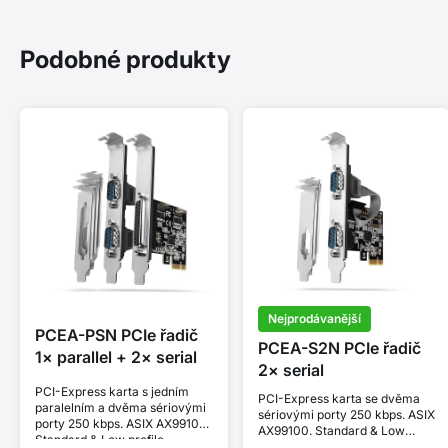
Podobné produkty
Nejprodávanější
PCEA-PSN PCIe řadič
PCEA-S2N PCIe řadič
1× parallel + 2× serial
2× serial
PCI-Express karta s jedním
PCI-Express karta se dvěma
paralelním a dvěma sériovými
sériovými porty 250 kbps. ASIX
porty 250 kbps. ASIX AX99100.
AX99100. Standard & Low
Standard & Low profile.
profile.