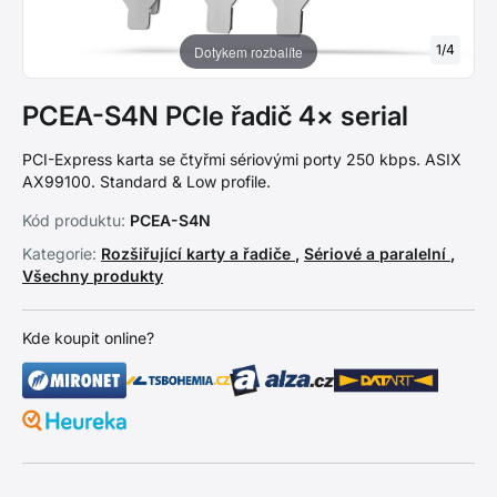
1
/
4
Dotykem rozbalíte
PCEA-S4N PCIe řadič 4× serial
PCI-Express karta se čtyřmi sériovými porty 250 kbps. ASIX
AX99100. Standard & Low profile.
Kód produktu:
PCEA-S4N
Kategorie:
Rozšiřující karty a řadiče
,
Sériové a paralelní
,
Všechny produkty
Kde koupit online?