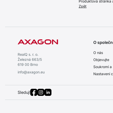
Produktová stránka
Zpět
O společn
O nás
RealQ s. r. o.
Železná 663/5
Objevujte
619 00 Brno
Soukromí a 
info@axagon.eu
Nastavení c
Sleduj!