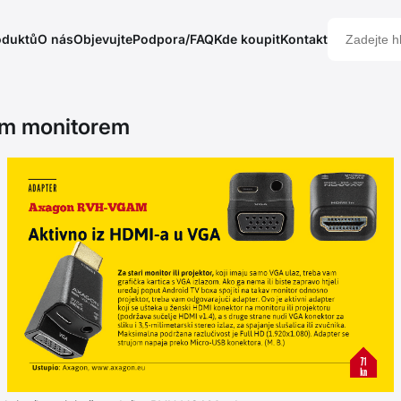
oduktů
O nás
Objevujte
Podpora/FAQ
Kde koupit
Kontakt
ím monitorem