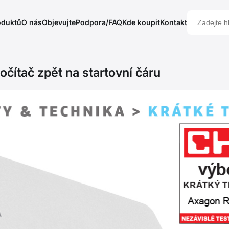
oduktů
O nás
Objevujte
Podpora/FAQ
Kde koupit
Kontakt
očítač zpět na startovní čáru