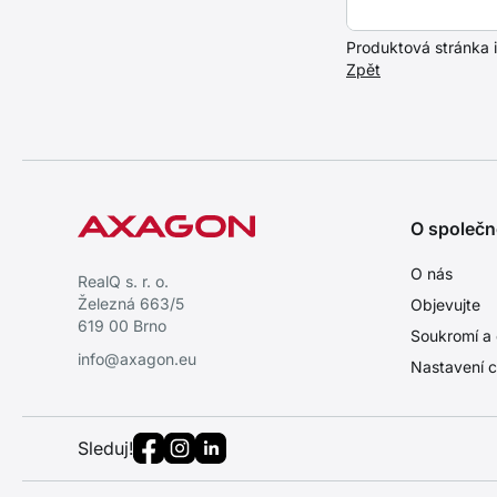
Produktová stránka
Zpět
O společn
O nás
RealQ s. r. o.
Železná 663/5
Objevujte
619 00 Brno
Soukromí a 
info@axagon.eu
Nastavení c
Sleduj!