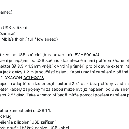
(samec)
o USB zařízení
 (samice)
 Mbit/s (high / full / low speed)
ařízení po USB sběrnici (bus-power mód 5V - 500mA).
ízení je napájení po USB sběrnici dostatečné a není potřeba žádné p
ektor (Ø 3.5 x 1.3mm vnější x vnitřní průměr) pro přídavné externí n
jack délky 1.2 m je součástí balení. Kabel umožní napájení z běžné 
apř. AXAGON
ACU-QC18
.
ájecím adaptérem lze připojit i externí 2.5" disk bez potřeby vlastníh
peater kabely zapojenými za sebou může být již napájení po USB sběr
erní 2.5" disk. Také v tomto případě může pomoci posílení napájení 
ětně kompatibilní s USB 1.1.
ot Plug.
pájení a připojení USB zařízení.
ýt použit i běžný pasivní USB kabel.