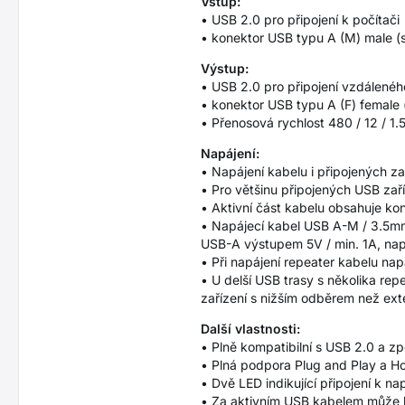
Vstup:
• USB 2.0 pro připojení k počítači
• konektor USB typu A (M) male 
Výstup:
• USB 2.0 pro připojení vzdálenéh
• konektor USB typu A (F) female
• Přenosová rychlost 480 / 12 / 1.5
Napájení:
• Napájení kabelu i připojených z
• Pro většinu připojených USB zař
• Aktivní část kabelu obsahuje kon
• Napájecí kabel USB A-M / 3.5mm 
USB-A výstupem 5V / min. 1A, n
• Při napájení repeater kabelu nap
• U delší USB trasy s několika re
zařízení s nižším odběrem než ext
Další vlastnosti:
• Plně kompatibilní s USB 2.0 a zp
• Plná podpora Plug and Play a H
• Dvě LED indikující připojení k na
• Za aktivním USB kabelem může b