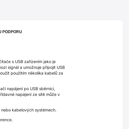
U PODPORU
ítače s USB zařízením jako je
hozí signál a umožnuje připojit USB
oužit použitím několika kabelů za
ačí napájení po USB sběrnici,
řídavné napájení ze sítě může v
ch nebo kabelových systémech.
ference.