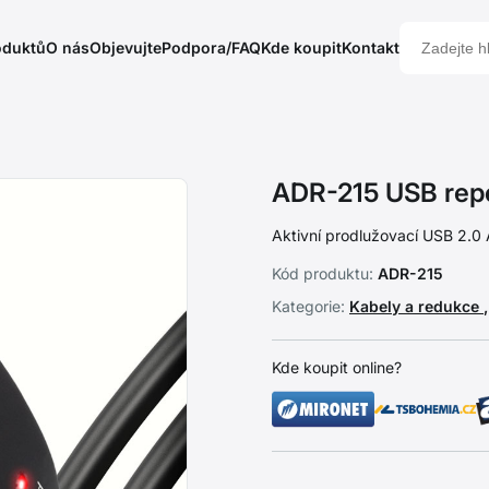
oduktů
O nás
Objevujte
Podpora/FAQ
Kde koupit
Kontakt
ADR-215 USB repe
Aktivní prodlužovací USB 2.0
Kód produktu:
ADR-215
Kategorie:
Kabely a redukce
Kde koupit online?