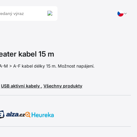
ater kabel 15 m
 A-M > A-F kabel délky 15 m. Možnost napájení.
,
USB aktivní kabely
,
Všechny produkty