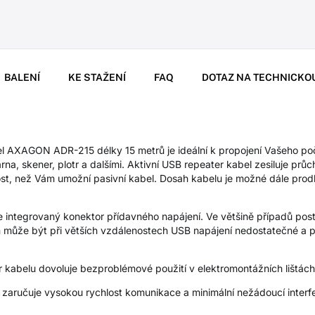
BALENÍ
KE STAŽENÍ
FAQ
DOTAZ NA TECHNICKO
l AXAGON ADR-215 délky 15 metrů je ideální k propojení Vašeho poč
na, skener, plotr a dalšími. Aktivní USB repeater kabel zesiluje průc
ost, než Vám umožní pasivní kabel. Dosah kabelu je možné dále prodl
integrovaný konektor přídavného napájení. Ve většině případů post
 může být při větších vzdálenostech USB napájení nedostatečné a p
.
r kabelu dovoluje bezproblémové použití v elektromontážních lištá
lu zaručuje vysokou rychlost komunikace a minimální nežádoucí inter