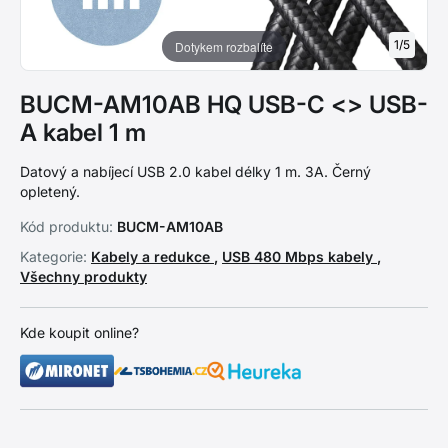
1
/
5
Dotykem rozbalíte
BUCM-AM10AB HQ USB-C <> USB-
A kabel 1 m
Datový a nabíjecí USB 2.0 kabel délky 1 m. 3A. Černý
opletený.
Kód produktu:
BUCM-AM10AB
Kategorie:
Kabely a redukce
,
USB 480 Mbps kabely
,
Všechny produkty
Kde koupit online?