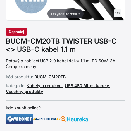
1
/
6
Dotykem rozbalíte
Doprodej
BUCM-CM20TB TWISTER USB-C
<> USB-C kabel 1.1 m
Datový a nabíjecí USB 2.0 kabel délky 1.1 m. PD 60W, 3A.
Černý kroucený.
Kód produktu:
BUCM-CM20TB
Kategorie:
Kabely a redukce
,
USB 480 Mbps kabely
,
Všechny produkty
Kde koupit online?