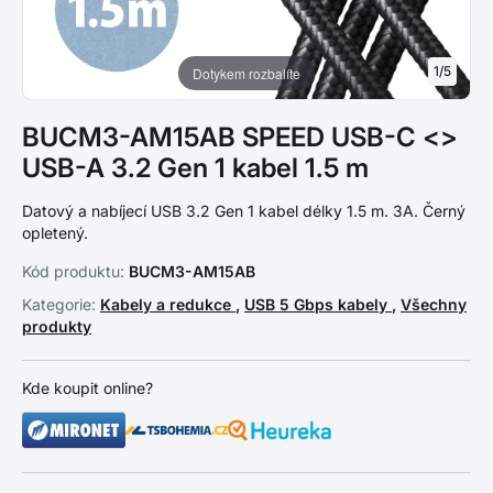
1
/
5
Dotykem rozbalíte
BUCM3-AM15AB SPEED USB-C <>
USB-A 3.2 Gen 1 kabel 1.5 m
Datový a nabíjecí USB 3.2 Gen 1 kabel délky 1.5 m. 3A. Černý
opletený.
Kód produktu:
BUCM3-AM15AB
Kategorie:
Kabely a redukce
,
USB 5 Gbps kabely
,
Všechny
produkty
Kde koupit online?