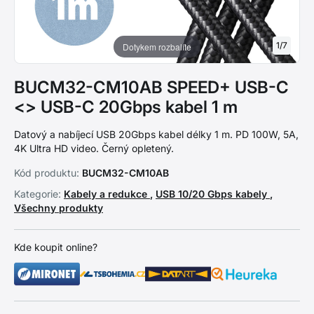
1
/
7
Dotykem rozbalíte
BUCM32-CM10AB SPEED+ USB-C
<> USB-C 20Gbps kabel 1 m
Datový a nabíjecí USB 20Gbps kabel délky 1 m. PD 100W, 5A,
4K Ultra HD video. Černý opletený.
Kód produktu:
BUCM32-CM10AB
Kategorie:
Kabely a redukce
,
USB 10/20 Gbps kabely
,
Všechny produkty
Kde koupit online?