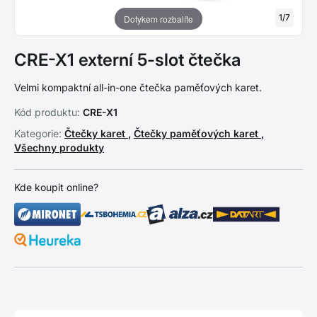
1
/
7
Dotykem rozbalíte
CRE-X1 externí 5-slot čtečka
Velmi kompaktní all-in-one čtečka paměťových karet.
Kód produktu:
CRE-X1
Kategorie:
Čtečky karet
,
Čtečky paměťových karet
,
Všechny produkty
Kde koupit online?