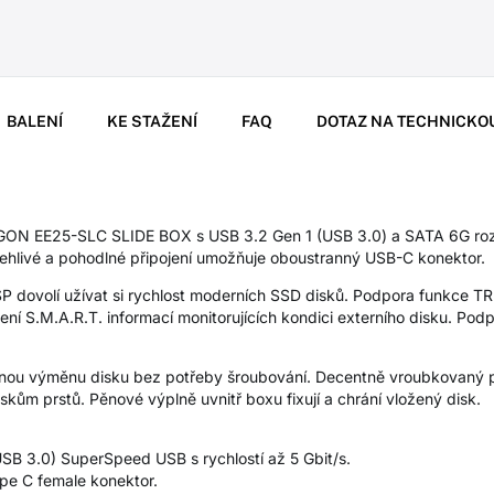
BALENÍ
KE STAŽENÍ
FAQ
DOTAZ NA TECHNICKO
ON EE25-SLC SLIDE BOX s USB 3.2 Gen 1 (USB 3.0) a SATA 6G rozh
hlivé a pohodlné připojení umožňuje oboustranný USB-C konektor.
 dovolí užívat si rychlost moderních SSD disků. Podpora funkce T
í S.M.A.R.T. informací monitorujících kondici externího disku. Podp
nou výměnu disku bez potřeby šroubování. Decentně vroubkovaný po
kům prstů. Pěnové výplně uvnitř boxu fixují a chrání vložený disk.
USB 3.0) SuperSpeed USB s rychlostí až 5 Gbit/s.
type C female konektor.