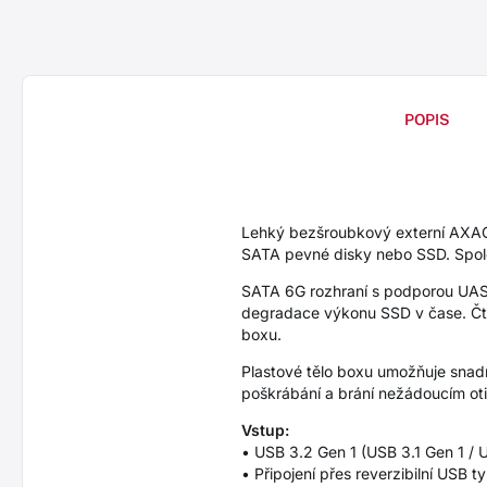
POPIS
Lehký bezšroubkový externí AXAG
SATA pevné disky nebo SSD. Spole
SATA 6G rozhraní s podporou UASP
degradace výkonu SSD v čase. Čten
boxu.
Plastové tělo boxu umožňuje snad
poškrábání a brání nežádoucím otis
Vstup:
• USB 3.2 Gen 1 (USB 3.1 Gen 1 / 
• Připojení přes reverzibilní USB 