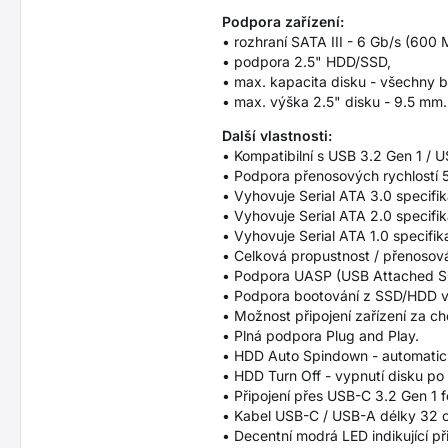
Podpora zařízení:
• rozhraní SATA III - 6 Gb/s (600 
• podpora 2.5" HDD/SSD,
• max. kapacita disku - všechny 
• max. výška 2.5" disku - 9.5 mm.
Další vlastnosti:
• Kompatibilní s USB 3.2 Gen 1 / U
• Podpora přenosových rychlostí 
• Vyhovuje Serial ATA 3.0 specifi
• Vyhovuje Serial ATA 2.0 specifi
• Vyhovuje Serial ATA 1.0 specifik
• Celková propustnost / přenosová
• Podpora UASP (USB Attached SCS
• Podpora bootování z SSD/HDD v
• Možnost připojení zařízení za c
• Plná podpora Plug and Play.
• HDD Auto Spindown - automatické 
• HDD Turn Off - vypnutí disku po
• Připojení přes USB-C 3.2 Gen 1
• Kabel USB-C / USB-A délky 32 c
• Decentní modrá LED indikující př