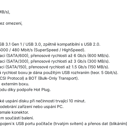
MB/s),
bez omezení,
SB 3.1 Gen 1 / USB 3.0, zpětně kompatibilní s USB 2.0.
5000 / 480 Mbit/s (SuperSpeed / HighSpeed).
kaci (SATA/600), přenosové rychlosti až 6 Gb/s (600 MB/s).
kaci (SATA/300), přenosové rychlosti až 3 Gb/s (300 MB/s).
aci (SATA/150), přenosové rychlosti až 1.5 Gb/s (150 MB/s).
 rychlost boxu je dána použitým USB rozhraním (teor. 5 Gbit/s).
I Protocol) a BOT (Bulk-Only Transport).
 externím boxu.
hodu díky podpoře Hot Plug.
uspání disku při nečinnosti trvající 10 minut.
 odebrání zařízení nebo uspání PC.
 female konektor.
m součástí balení.
ipojení k USB portu počítače (trvalým svitem) a přenos dat (blikáním)