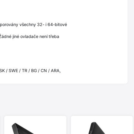
odporovány všechny 32- i 64-bitové
Žádné jiné ovladače není třeba
/ SK / SWE / TR / BG / CN / ARA,