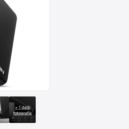
+ 1 další
fotografie