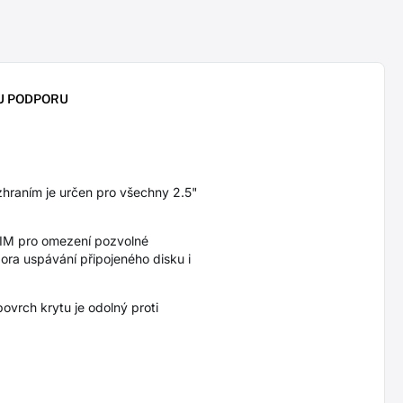
U PODPORU
raním je určen pro všechny 2.5"
RIM pro omezení pozvolné
ora uspávání připojeného disku i
vrch krytu je odolný proti