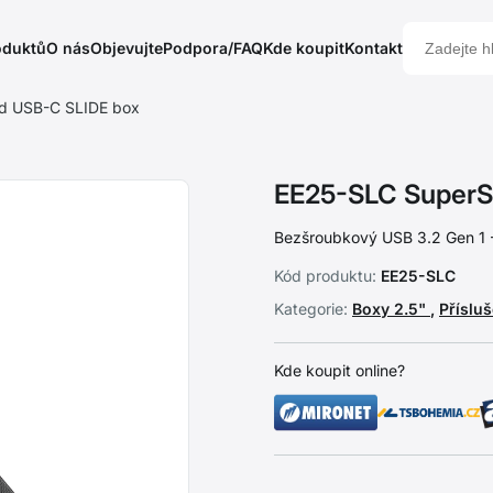
oduktů
O nás
Objevujte
Podpora/FAQ
Kde koupit
Kontakt
d USB-C SLIDE box
EE25-SLC SuperS
Bezšroubkový USB 3.2 Gen 1 
Kód produktu:
EE25-SLC
Kategorie:
Boxy 2.5"
,
Příslu
Kde koupit online?