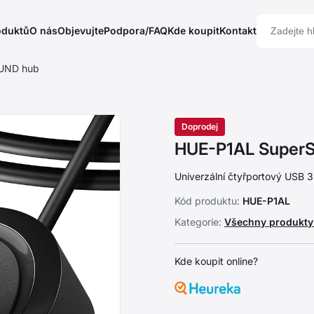
oduktů
O nás
Objevujte
Podpora/FAQ
Kde koupit
Kontakt
UND hub
Doprodej
HUE-P1AL Super
Univerzální čtyřportový USB 3
Kód produktu:
HUE-P1AL
Kategorie:
Všechny produkt
Kde koupit online?