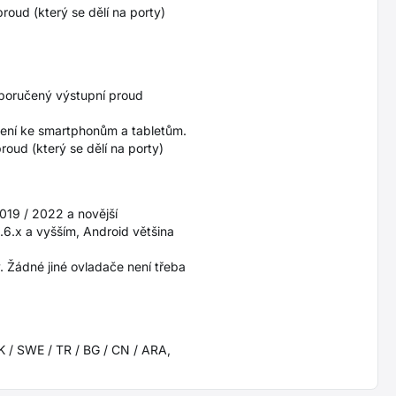
roud (který se dělí na porty)
doporučený výstupní proud
jení ke smartphonům a tabletům.
oud (který se dělí na porty)
2019 / 2022 a novější
6.x a vyšším, Android většina
. Žádné jiné ovladače není třeba
SK / SWE / TR / BG / CN / ARA,