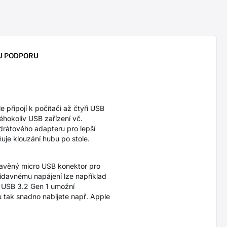
U PODPORU
řipojí k počítači až čtyři USB
éhokoliv USB zařízení vč.
zdrátového adapteru pro lepší
uje klouzání hubu po stole.
stavěný micro USB konektor pro
ídavnému napájení lze například
rd USB 3.2 Gen 1 umožní
u tak snadno nabijete např. Apple