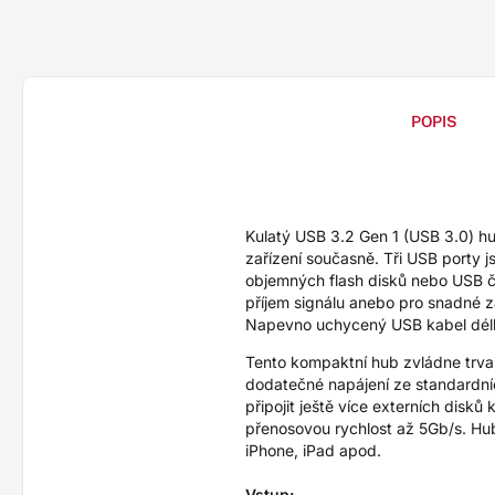
POPIS
Kulatý USB 3.2 Gen 1 (USB 3.0) h
zařízení současně. Tři USB porty 
objemných flash disků nebo USB čt
příjem signálu anebo pro snadné z
Napevno uchycený USB kabel délky
Tento kompaktní hub zvládne trval
dodatečné napájení ze standardní
připojit ještě více externích disk
přenosovou rychlost až 5Gb/s. Hub
iPhone, iPad apod.
Vstup: