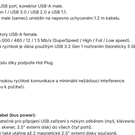
USB port, konektor USB-A male.
n 1 / USB 3.0 / USB 2.0 a USB 1.1.
A male (samec) umístěn na napevno uchyceném 1.2 m kabelu.
tory USB-A female.
.000 / 480 / 12 / 1.5 Mb/s (SuperSpeed / High / Full / Low speed).
 rychlost je dána použitým USB 3.2 Gen 1 rozhraním (teoreticky 5 Gb
hodu díky podpoře Hot Plug.
vysokou rychlost komunikace a minimální nežádoucí interference.
u k počítači.
abel (bus power):
atečné pro připojení USB zařízení s nízkým odběrem (myš, klávesnice
 skener, 3.5" externí disk) do všech čtyř portů.
í také utáhne až 2 magnetické 2.5" externí disky současně.