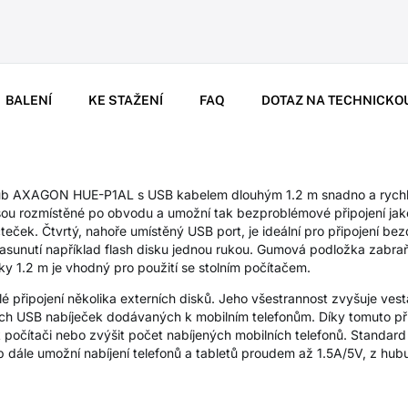
BALENÍ
KE STAŽENÍ
FAQ
DOTAZ NA TECHNICKO
ub AXAGON HUE-P1AL s USB kabelem dlouhým 1.2 m snadno a rychle p
jsou rozmístěné po obvodu a umožní tak bezproblémové připojení jak
eček. Čtvrtý, nahoře umístěný USB port, je ideální pro připojení be
asunutí například flash disku jednou rukou. Gumová podložka zabraň
 1.2 m je vhodný pro použití se stolním počítačem.
é připojení několika externích disků. Jeho všestrannost zvyšuje ve
ch USB nabíječek dodávaných k mobilním telefonům. Díky tomuto př
ů k počítači nebo zvýšit počet nabíjených mobilních telefonů. Standa
 dále umožní nabíjení telefonů a tabletů proudem až 1.5A/5V, z hub