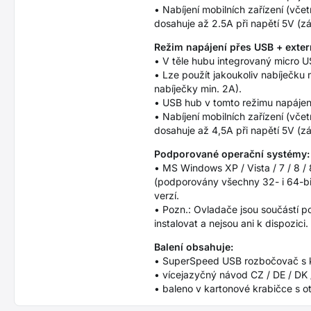
• Nabíjení mobilních zařízení (vče
dosahuje až 2.5A při napětí 5V (z
Režim napájení přes USB + exter
• V těle hubu integrovaný micro U
• Lze použít jakoukoliv nabíječku
nabíječky min. 2A).
• USB hub v tomto režimu napájen
• Nabíjení mobilních zařízení (vče
dosahuje až 4,5A při napětí 5V (z
Podporované operační systémy:
• MS Windows XP / Vista / 7 / 8 / 
(podporovány všechny 32- i 64-bi
verzí.
• Pozn.: Ovladače jsou součástí p
instalovat a nejsou ani k dispozici.
Balení obsahuje:
• SuperSpeed USB rozbočovač s 
• vícejazyčný návod CZ / DE / DK /
• baleno v kartonové krabičce s o