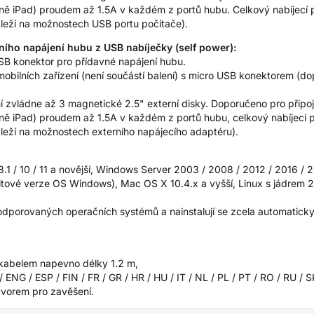
tně iPad) proudem až 1.5A v každém z portů hubu. Celkový nabíjecí p
áleží na možnostech USB portu počítače).
ního napájení hubu z USB nabíječky (self power):
SB konektor pro přídavné napájení hubu.
 mobilních zařízení (není součástí balení) s micro USB konektorem (
í zvládne až 3 magnetické 2.5" externí disky. Doporučeno pro připo
tně iPad) proudem až 1.5A v každém z portů hubu, celkový nabíjecí pr
áleží na možnostech externího napájecího adaptéru).
8.1 / 10 / 11 a novější, Windows Server 2003 / 2008 / 2012 / 2016 / 
tové verze OS Windows), Mac OS X 10.4.x a vyšší, Linux s jádrem 2.
odporovaných operačních systémů a nainstalují se zcela automaticky
kabelem napevno délky 1.2 m,
 ENG / ESP / FIN / FR / GR / HR / HU / IT / NL / PL / PT / RO / RU / 
tvorem pro zavěšení.