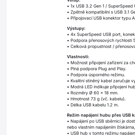
• 1x USB 3.2 Gen 1 / SuperSpeed 
• Zpětně kompatibilní s USB 3.1 Ge
• Připojovací USB konektor typu 
Výstupy:
• 4x SuperSpeed USB port, konek
• Podpora přenosových rychlostí 5
• Celková propustnost / přenosová
Vlastnosti:
• Možnost připojení zařízení za c
• Plná podpora Plug and Play.
• Podpora úsporného režimu.
• Kvalitní stíněný kabel zaručuje 
• Modrá LED indikuje připojení hub
• Rozměry Ø 60 x 18 mm.
• Hmotnost 73 g (vč. kabelu).
• Délka USB kabelu 1.2 m.
Režim napájení hubu přes USB k
• Napájení po USB sběrnici je dost
nebo vlastním napájením (tiskárna,
• USB hub v tomto režimu napájen