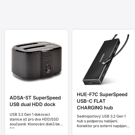
HUE-F7C SuperSpeed
ADSA-ST SuperSpeed
USB-C FLAT
USB dual HDD dock
CHARGING hub
USB 3.2 Gen 1 dokovací
Sedmiportový USB 3.2 Gen 1
stanice až pro dva HDD/SSD
hub s podporou nabíjení.
současně. Klonování disků bez
Konektor pro externí napájení.
PC.
Kabel USB-C 30 cm.