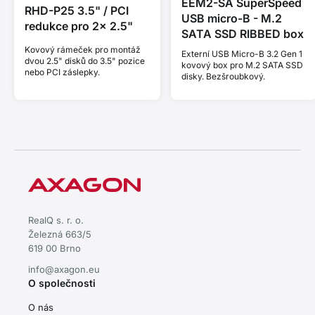
EEM2-SA SuperSpeed
RHD-P25 3.5" / PCI
USB micro-B - M.2
redukce pro 2x 2.5"
SATA SSD RIBBED box
Kovový rámeček pro montáž
Externí USB Micro-B 3.2 Gen 1
dvou 2.5" disků do 3.5" pozice
kovový box pro M.2 SATA SSD
nebo PCI záslepky.
disky. Bezšroubkový.
RealQ s. r. o.
Železná 663/5
619 00 Brno
info@axagon.eu
O společnosti
O nás