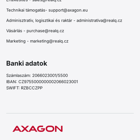
Technikai támogatás-
support@axagon.eu
Adminisztratív, logisztikai és raktár -
administrativa@realq.cz
Vásárlás -
purchase@realq.cz
Marketing -
marketing@realq.cz
Banki adatok
Számlaszám: 2066023001/5500
IBAN: CZ9755000000002066023001
SWIFT: RZBCCZPP