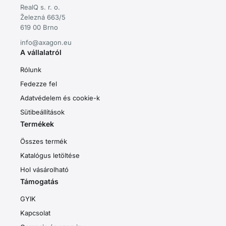
RealQ s. r. o.
Železná 663/5
619 00 Brno
info@axagon.eu
A vállalatról
Rólunk
Fedezze fel
Adatvédelem és cookie-k
Sütibeállítások
Termékek
Összes termék
Katalógus letöltése
Hol vásárolható
Támogatás
GYIK
Kapcsolat