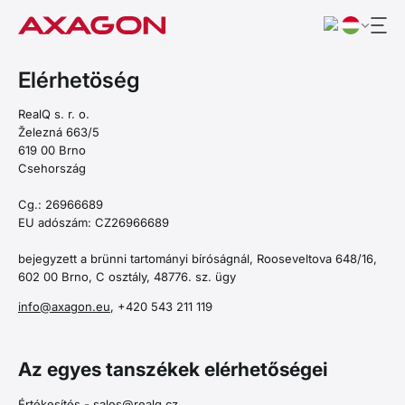
Elérhetöség
RealQ s. r. o.
Železná 663/5
619 00 Brno
Csehország
Cg.: 26966689
EU adószám: CZ26966689
bejegyzett a brünni tartományi bíróságnál, Rooseveltova 648/16,
602 00 Brno, C osztály, 48776. sz. ügy
info@axagon.eu
, +420 543 211 119
Az egyes tanszékek elérhetőségei
Értékesítés -
sales@realq.cz