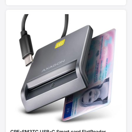
CRE-SM3TC USB-C Smart card FlatReader