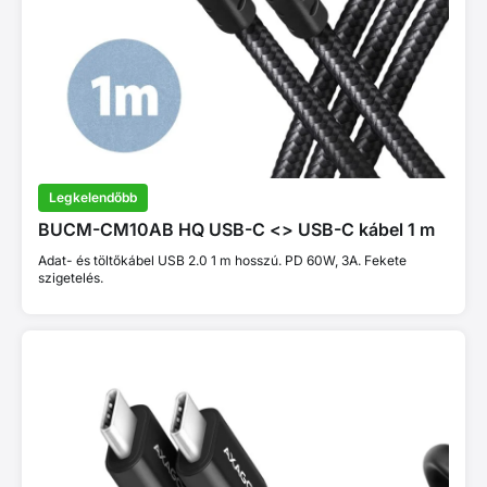
Legkelendőbb
BUCM-CM10AB HQ USB-C <> USB-C kábel 1 m
Adat- és töltőkábel USB 2.0 1 m hosszú. PD 60W, 3A. Fekete
szigetelés.