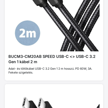
BUCM3-CM20AB SPEED USB-C <> USB-C 3.2
Gen 1 kábel 2 m
Adat- és töltőkábel USB-C 3.2 Gen 1 2 m hosszú. PD 60W, 3A.
Fekete szigetelés.