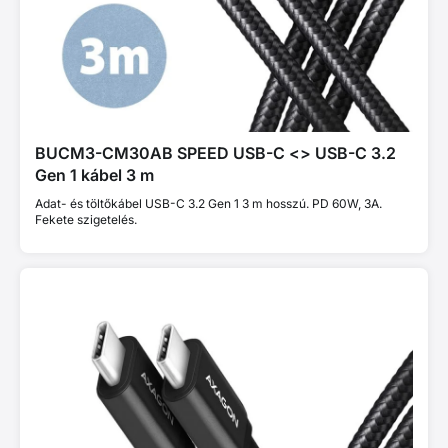
BUCM3-CM30AB SPEED USB-C <> USB-C 3.2
Gen 1 kábel 3 m
Adat- és töltőkábel USB-C 3.2 Gen 1 3 m hosszú. PD 60W, 3A.
Fekete szigetelés.