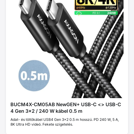
BUCM4X-CM05AB NewGEN+ USB-C <> USB-C
4 Gen 3×2 / 240 W kábel 0.5 m
Adat- és töltőkábel USB4 Gen 3×2 0.5 m hosszú. PD 240 W, 5 A,
8K Ultra HD videó. Fekete szigetelés.