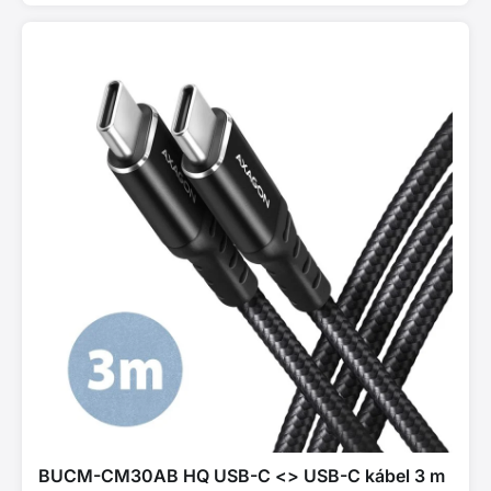
BUCM-CM30AB HQ USB-C <> USB-C kábel 3 m