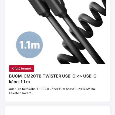
Kifutó termék
BUCM-CM20TB TWISTER USB-C <> USB-C
kábel 1.1 m
Adat- és töltőkábel USB 2.0 kábel 1.1 m hosszú. PD 60W, 3A.
Fekete csavart.