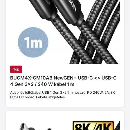
Top
BUCM4X-CM10AB NewGEN+ USB-C <> USB-C
4 Gen 3×2 / 240 W kábel 1 m
Adat- és töltőkábel USB4 Gen 3x2 1 m hosszú. PD 240W, 5A, 8K
Ultra HD videó. Fekete szigetelés.