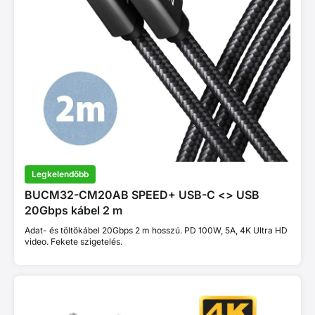
Legkelendőbb
BUCM32-CM20AB SPEED+ USB-C <> USB
20Gbps kábel 2 m
Adat- és töltőkábel 20Gbps 2 m hosszú. PD 100W, 5A, 4K Ultra HD
video. Fekete szigetelés.