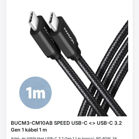
BUCM3-CM10AB SPEED USB-C <> USB-C 3.2
Gen 1 kábel 1 m
Adat- és töltőkábel USB-C 3.2 Gen 1 1 m hosszú. PD 60W, 3A.