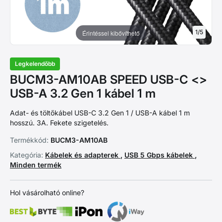
1
/
5
Érintéssel kibővíthető
Legkelendőbb
BUCM3-AM10AB SPEED USB-C <>
USB-A 3.2 Gen 1 kábel 1 m
Adat- és töltőkábel USB-C 3.2 Gen 1 / USB-A kábel 1 m
hosszú. 3A. Fekete szigetelés.
Termékkód:
BUCM3-AM10AB
Kategória:
Kábelek és adapterek
,
USB 5 Gbps kábelek
,
Minden termék
Hol vásárolható online?