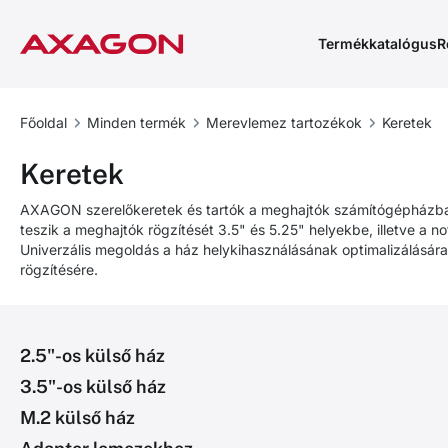
Termékkatalógus
R
Főoldal
Minden termék
Merevlemez tartozékok
Keretek
Keretek
AXAGON szerelőkeretek és tartók a meghajtók számítógépházba
teszik a meghajtók rögzítését 3.5" és 5.25" helyekbe, illetve a n
Univerzális megoldás a ház helykihasználásának optimalizálásár
rögzítésére.
2.5"-os külső ház
3.5"-os külső ház
M.2 külső ház