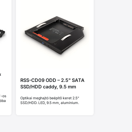
x
RSS-CD09 ODD – 2.5" SATA
SSD/HDD caddy, 9.5 mm
"-os
Optikai meghajtó beépítő keret 2.5“
ióba
SSD/HDD. LED, 9.5 mm, alumínium.