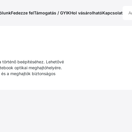
ólunk
Fedezze fel
Támogatás / GYIK
Hol vásárolható
Kapcsolat
 történő beépítéséhez. Lehetővé
otebook optikai meghajtóhelyére.
a és a meghajtók biztonságos