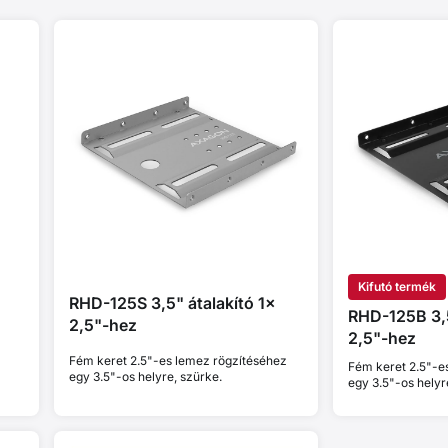
Kifutó termék
RHD-125S 3,5" átalakító 1x
RHD-125B 3,5
2,5"-hez
2,5"-hez
Fém keret 2.5"-es lemez rögzítéséhez
Fém keret 2.5"-e
egy 3.5"-os helyre, szürke.
egy 3.5"-os helyre