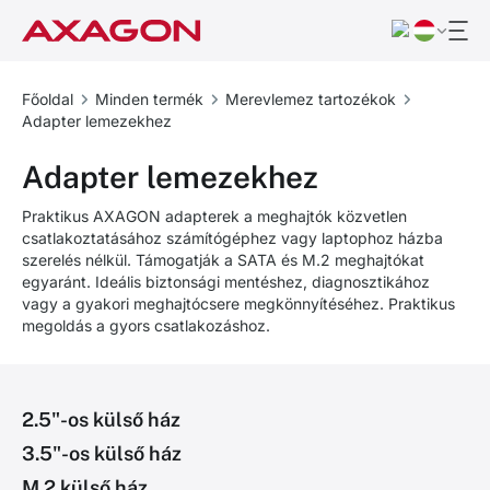
Főoldal
Minden termék
Merevlemez tartozékok
Adapter lemezekhez
Adapter lemezekhez
Praktikus AXAGON adapterek a meghajtók közvetlen
csatlakoztatásához számítógéphez vagy laptophoz házba
szerelés nélkül. Támogatják a SATA és M.2 meghajtókat
egyaránt. Ideális biztonsági mentéshez, diagnosztikához
vagy a gyakori meghajtócsere megkönnyítéséhez. Praktikus
megoldás a gyors csatlakozáshoz.
2.5"-os külső ház
3.5"-os külső ház
M.2 külső ház