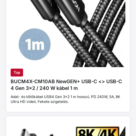
Top
BUCM4X-CM10AB NewGEN+ USB-C <> USB-C
4 Gen 3×2 / 240 W kábel 1 m
Adat- és töltőkábel USB4 Gen 3x2 1 m hosszú. PD 240W, 5A, 8K
Ultra HD videó. Fekete szigetelés.