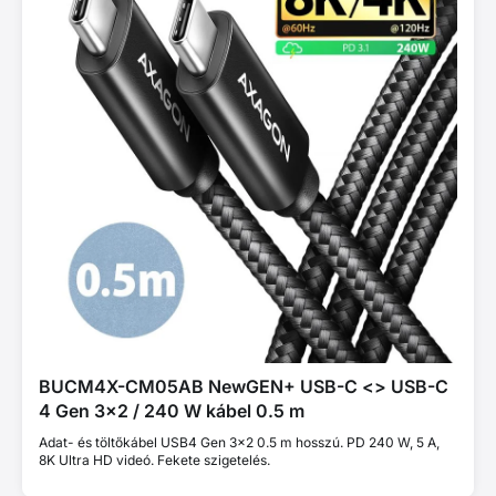
BUCM4X-CM05AB NewGEN+ USB-C <> USB-C
4 Gen 3×2 / 240 W kábel 0.5 m
Adat- és töltőkábel USB4 Gen 3×2 0.5 m hosszú. PD 240 W, 5 A,
8K Ultra HD videó. Fekete szigetelés.