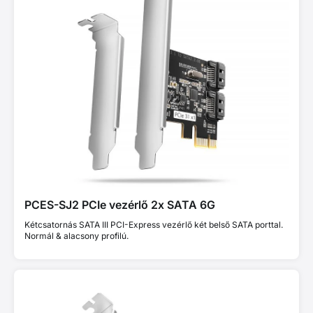
PCES-SJ2 PCIe vezérlő 2x SATA 6G
Kétcsatornás SATA III PCI-Express vezérlő két belső SATA porttal.
Normál & alacsony profilú.