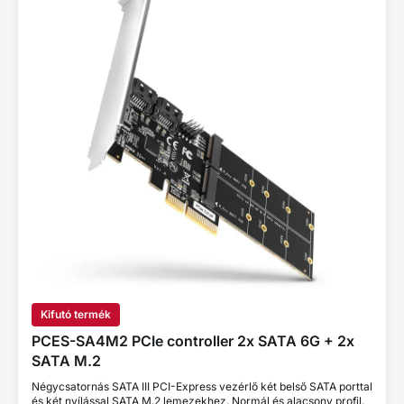
Kifutó termék
PCES-SA4M2 PCIe controller 2x SATA 6G + 2x
SATA M.2
Négycsatornás SATA III PCI-Express vezérlő két belső SATA porttal
és két nyílással SATA M.2 lemezekhez. Normál és alacsony profil.