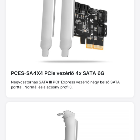
PCES-SA4X4 PCIe vezérlő 4x SATA 6G
Négycsatornás SATA III PCI-Express vezérlő négy belső SATA
porttal. Normál és alacsony profilú.