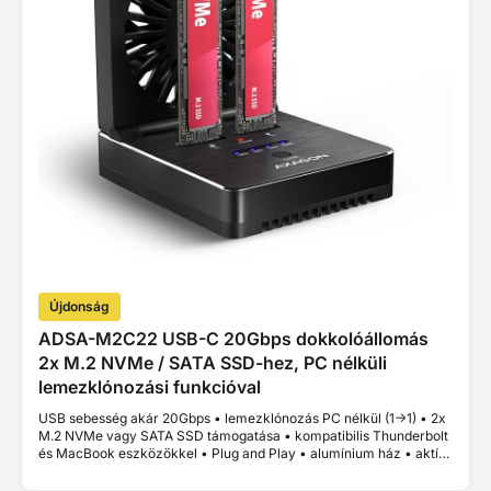
Újdonság
ADSA-M2C22 USB-C 20Gbps dokkolóállomás
2x M.2 NVMe / SATA SSD-hez, PC nélküli
lemezklónozási funkcióval
USB sebesség akár 20Gbps • lemezklónozás PC nélkül (1->1) • 2x
M.2 NVMe vagy SATA SSD támogatása • kompatibilis Thunderbolt
és MacBook eszközökkel • Plug and Play • alumínium ház • aktív
hűtés • stabil teljesítmény thermal throttling nélkül