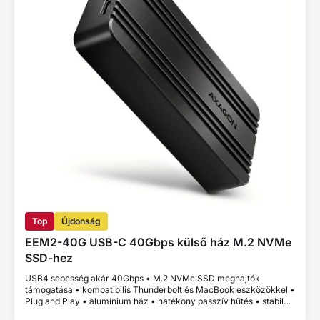
Top
Újdonság
EEM2-40G USB-C 40Gbps külső ház M.2 NVMe
SSD-hez
USB4 sebesség akár 40Gbps • M.2 NVMe SSD meghajtók
támogatása • kompatibilis Thunderbolt és MacBook eszközökkel •
Plug and Play • alumínium ház • hatékony passzív hűtés • stabil
teljesítmény a gyors adatátvitelhez