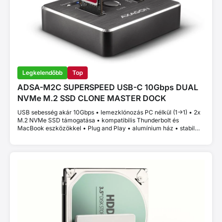
Legkelendőbb
Top
ADSA-M2C SUPERSPEED USB-C 10Gbps DUAL
NVMe M.2 SSD CLONE MASTER DOCK
USB sebesség akár 10Gbps • lemezklónozás PC nélkül (1->1) • 2x
M.2 NVMe SSD támogatása • kompatibilis Thunderbolt és
MacBook eszközökkel • Plug and Play • alumínium ház • stabil
teljesítmény thermal throttling nélkül