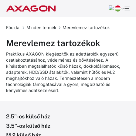
Főoldal
Minden termék
Merevlemez tartozékok
Merevlemez tartozékok
Praktikus AXAGON kiegészítők az adattárolók egyszerű
csatlakoztatásához, védelméhez és bővítéséhez. A
kínálatban megtalálhatók külső házak, dokkolóállomások,
adapterek, HDD/SSD átalakítók, valamint hűtők és M.2
meghajtókhoz való házak. Természetesen a modern
technológiák támogatásával a gyors, megbízható és
kényelmes adatkezelésért.
2.5"-os külső ház
3.5"-os külső ház
M.2 külső ház