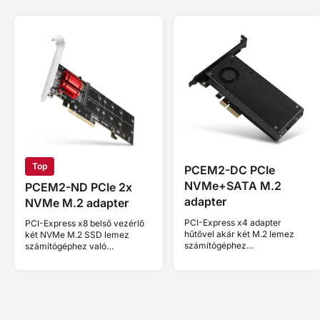
Top
PCEM2-DC PCIe
NVMe+SATA M.2
PCEM2-ND PCIe 2x
adapter
NVMe M.2 adapter
PCI-Express x4 adapter
PCI-Express x8 belső vezérlő
hűtővel akár két M.2 lemez
két NVMe M.2 SSD lemez
számítógéphez
számítógéphez való
csatlakoztatásához. 1× NVMe
csatlakoztatásához. Támogatja
M-key + 1× SATA B-key.
a PCIe elágazás nélküli
alaplapokat.