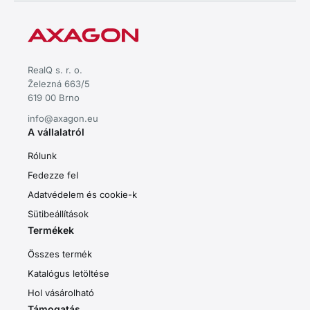
RealQ s. r. o.
Železná 663/5
619 00 Brno
info@axagon.eu
A vállalatról
Rólunk
Fedezze fel
Adatvédelem és cookie-k
Sütibeállítások
Termékek
Összes termék
Katalógus letöltése
Hol vásárolható
Támogatás