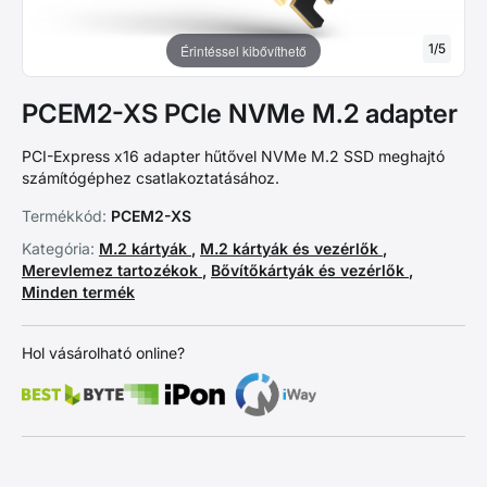
1
/
5
Érintéssel kibővíthető
PCEM2-XS PCIe NVMe M.2 adapter
PCI-Express x16 adapter hűtővel NVMe M.2 SSD meghajtó
számítógéphez csatlakoztatásához.
Termékkód:
PCEM2-XS
Kategória:
M.2 kártyák
,
M.2 kártyák és vezérlők
,
Merevlemez tartozékok
,
Bővítőkártyák és vezérlők
,
Minden termék
Hol vásárolható online?