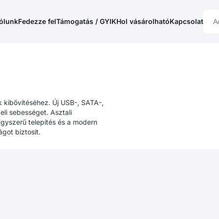
ólunk
Fedezze fel
Támogatás / GYIK
Hol vásárolható
Kapcsolat
 kibővítéséhez. Új USB-, SATA-,
eli sebességet. Asztali
yszerű telepítés és a modern
got biztosít.