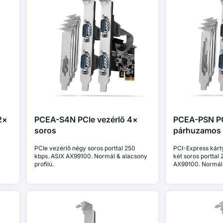
2×
PCEA-S4N PCIe vezérlő 4×
PCEA-PSN PC
soros
párhuzamos 
PCIe vezérlő négy soros porttal 250
PCI-Express kárt
kbps. ASIX AX99100. Normál & alacsony
két soros porttal
profilú.
AX99100. Normál &