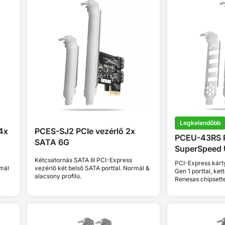
Legkelendőbb
4x
PCES-SJ2 PCIe vezérlő 2x
PCEU-43RS P
SATA 6G
SuperSpeed
Kétcsatornás SATA III PCI-Express
PCI-Express kárt
rmál
vezérlő két belső SATA porttal. Normál &
Gen 1 porttal, kett
alacsony profilú.
Renesas chipsette
profilú.