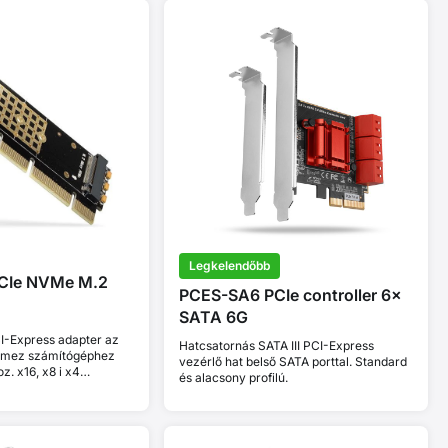
Legkelendőbb
CIe NVMe M.2
PCES-SA6 PCIe controller 6×
SATA 6G
I-Express adapter az
Hatcsatornás SATA III PCI-Express
emez számítógéphez
vezérlő hat belső SATA porttal. Standard
z. x16, x8 i x4
és alacsony profilú.