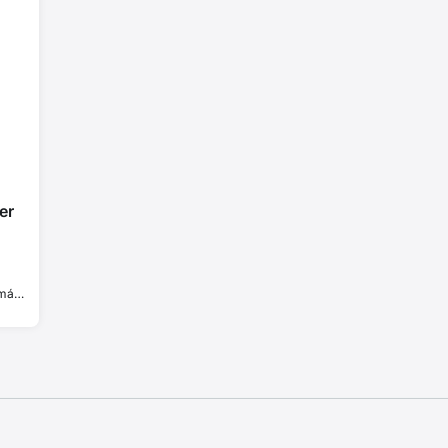
er
2
mál