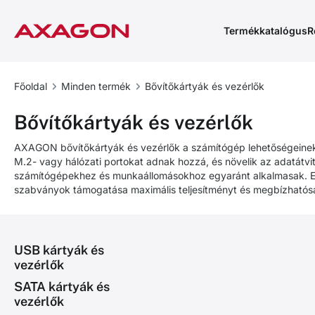
Termékkatalógus
R
Főoldal
Minden termék
Bővítőkártyák és vezérlők
Bővítőkártyák és vezérlők
AXAGON bővítőkártyák és vezérlők a számítógép lehetőségeinek
M.2- vagy hálózati portokat adnak hozzá, és növelik az adatátvit
számítógépekhez és munkaállomásokhoz egyaránt alkalmasak. Eg
szabványok támogatása maximális teljesítményt és megbízhatósá
USB kártyák és
vezérlők
SATA kártyák és
vezérlők