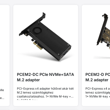
PCEM2-DC PCIe NVMe+SATA
PCEM2-D P
M.2 adapter
M.2 adapter
PCI-Express x4 adapter hűtővel akár két
PCI-Express x4 a
VMe
M.2 lemez számítógéphez
lemez számítógép
csatlakoztatásához. 1× NVMe M-key +
1× NVMe M-key +
Ie
1× SATA B-key.