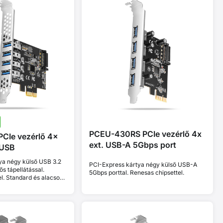
PCEU-430RS PCIe vezérlő 4x
CIe vezérlő 4×
ext. USB-A 5Gbps port
 USB
ya négy külső USB 3.2
PCI-Express kártya négy külső USB-A
ős tápellátással.
5Gbps porttal. Renesas chipsettel.
l. Standard és alacsony