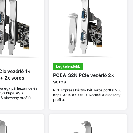
Legkelendőbb
Ie vezérlő 1×
PCEA-S2N PCIe vezérlő 2×
+ 2x soros
soros
ya egy párhuzamos és
PCI-Express kártya két soros porttal 250
 250 kbps. ASIX
kbps. ASIX AX99100. Normál & alacsony
 alacsony profilú.
profilú.