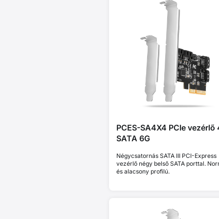
PCES-SA4X4 PCIe vezérlő 
SATA 6G
Négycsatornás SATA III PCI-Express
vezérlő négy belső SATA porttal. No
és alacsony profilú.