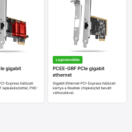
Legkelendőbb
e gigabit
PCEE-GRF PCIe gigabit
ethernet
PCI-Express hálózati
Gigabit Ethernet PCI-Express hálózati
AT lapkakészlettel, PXE-
kártya a Realtek chipkészlet bevált
változatával.