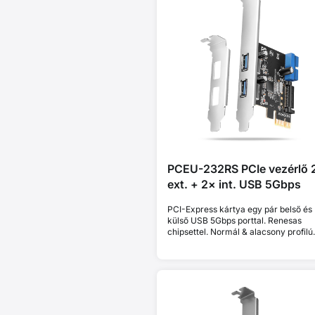
PCEU-232RS PCIe vezérlő 
ext. + 2× int. USB 5Gbps
PCI-Express kártya egy pár belső és
külső USB 5Gbps porttal. Renesas
chipsettel. Normál & alacsony profilú.