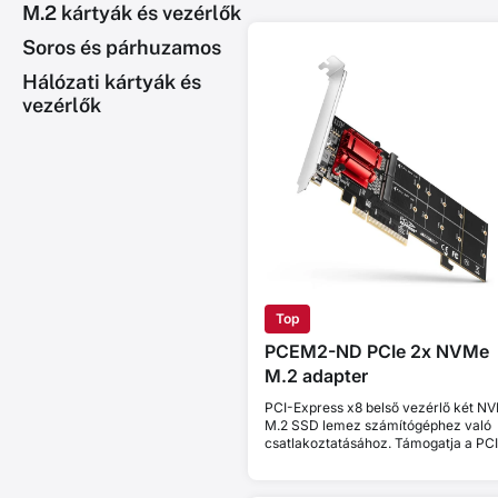
M.2 kártyák és vezérlők
Soros és párhuzamos
Hálózati kártyák és
vezérlők
Top
PCEM2-ND PCIe 2x NVMe
M.2 adapter
PCI-Express x8 belső vezérlő két N
M.2 SSD lemez számítógéphez való
csatlakoztatásához. Támogatja a PC
elágazás nélküli alaplapokat.