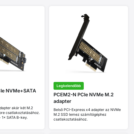
Legkelendőbb
CIe NVMe+SATA
PCEM2-N PCIe NVMe M.2
adapter
dapter akár két M.2
Belső PCI-Express x4 adapter az NVMe
re csatlakoztatásához.
M.2 SSD lemez számítógéphez
 1× SATA B-key.
csatlakoztatásához.