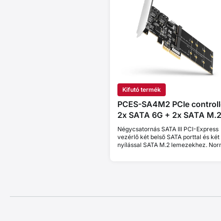
Kifutó termék
PCES-SA4M2 PCIe controll
2x SATA 6G + 2x SATA M.
Négycsatornás SATA III PCI-Express
vezérlő két belső SATA porttal és két
nyílással SATA M.2 lemezekhez. Nor
és alacsony profil.