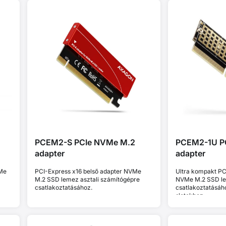
PCEM2-S PCIe NVMe M.2
PCEM2-1U P
adapter
adapter
VMe
PCI-Express x16 belső adapter NVMe
Ultra kompakt PC
M.2 SSD lemez asztali számítógépre
NVMe M.2 SSD l
csatlakoztatásához.
csatlakoztatásáho
slotokhoz.