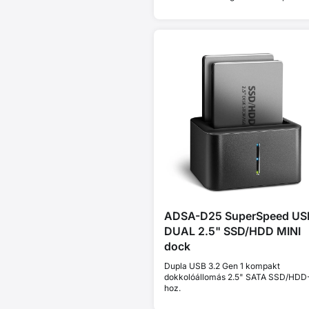
Thunderbolt és MacBook eszközökke
Plug and Play • alumínium ház • aktí
hűtés • stabil teljesítmény thermal
throttling nélkül
ADSA-D25 SuperSpeed US
DUAL 2.5" SSD/HDD MINI
dock
Dupla USB 3.2 Gen 1 kompakt
dokkolóállomás 2.5" SATA SSD/HDD
hoz.