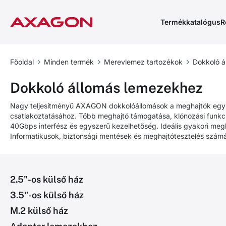
Termékkatalógus
R
Főoldal
Minden termék
Merevlemez tartozékok
Dokkoló á
Dokkoló állomás lemezekhez
Nagy teljesítményű AXAGON dokkolóállomások a meghajtók egys
csatlakoztatásához. Több meghajtó támogatása, klónozási funkci
40Gbps interfész és egyszerű kezelhetőség. Ideális gyakori megh
Informatikusok, biztonsági mentések és meghajtótesztelés számá
2.5"-os külső ház
3.5"-os külső ház
M.2 külső ház