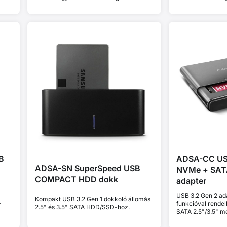
l •
kompatibilis Thunderbolt és MacBook
Thunderbolt és 
v
eszközökkel • Plug and Play • alumínium
Plug and Play • a
ház • aktív hűtés • stabil teljesítmény
teljesítmény therm
thermal throttling nélkül
B
ADSA-CC US
ADSA-SN SuperSpeed USB
NVMe + SAT
COMPACT HDD dokk
adapter
USB 3.2 Gen 2 ad
Kompakt USB 3.2 Gen 1 dokkoló állomás
-
funkcióval rend
2.5" és 3.5" SATA HDD/SSD-hoz.
SATA 2.5"/3.5" m
csatlakoztatásáh