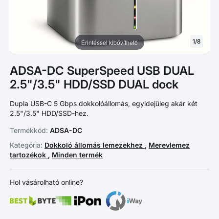
1
/
8
Érintéssel kibővíthető
ADSA-DC SuperSpeed USB DUAL
2.5"/3.5" HDD/SSD DUAL dock
Dupla USB-C 5 Gbps dokkolóállomás, egyidejűleg akár két
2.5"/3.5" HDD/SSD-hez.
Termékkód:
ADSA-DC
Kategória:
Dokkoló állomás lemezekhez
,
Merevlemez
tartozékok
,
Minden termék
Hol vásárolható online?