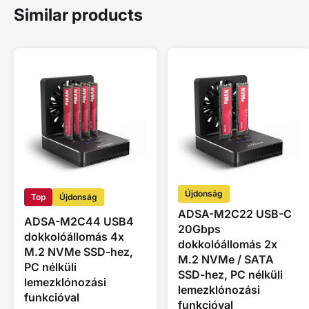
Similar products
Újdonság
Top
Újdonság
ADSA-M2C22 USB-C
ADSA-M2C44 USB4
20Gbps
dokkolóállomás 4x
dokkolóállomás 2x
M.2 NVMe SSD-hez,
M.2 NVMe / SATA
PC nélküli
SSD-hez, PC nélküli
lemezklónozási
lemezklónozási
funkcióval
funkcióval