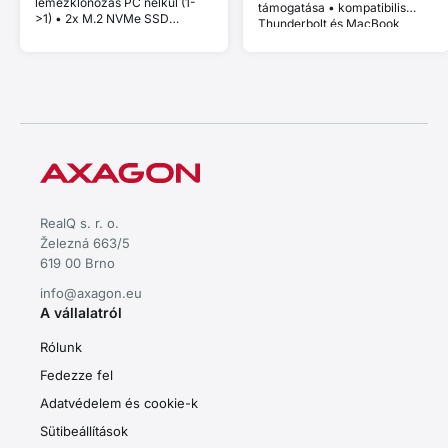
lemezklónozás PC nélkül (1-
támogatása • kompatibilis
>1) • 2x M.2 NVMe SSD
Thunderbolt és MacBook
támogatása • kompatibilis
eszközökkel • Plug and Play •
Thunderbolt és MacBook
alumínium ház • hatékony
eszközökkel • Plug and Play •
passzív hűtés • stabil
alumínium ház • stabil
teljesítmény a gyors
teljesítmény thermal throttling
adatátvitelhez
nélkül
RealQ s. r. o.
Železná 663/5
619 00 Brno
info@axagon.eu
A vállalatról
Rólunk
Fedezze fel
Adatvédelem és cookie-k
Sütibeállítások