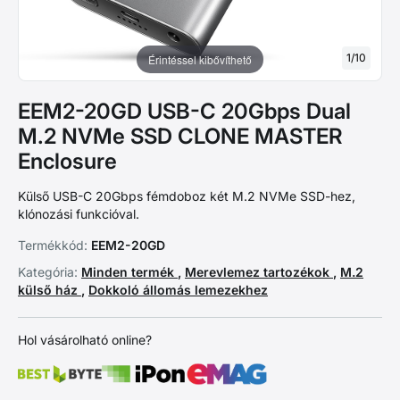
1
/
10
Érintéssel kibővíthető
EEM2-20GD USB-C 20Gbps Dual
M.2 NVMe SSD CLONE MASTER
Enclosure
Külső USB-C 20Gbps fémdoboz két M.2 NVMe SSD-hez,
klónozási funkcióval.
Termékkód:
EEM2-20GD
Kategória:
Minden termék
,
Merevlemez tartozékok
,
M.2
külső ház
,
Dokkoló állomás lemezekhez
Hol vásárolható online?