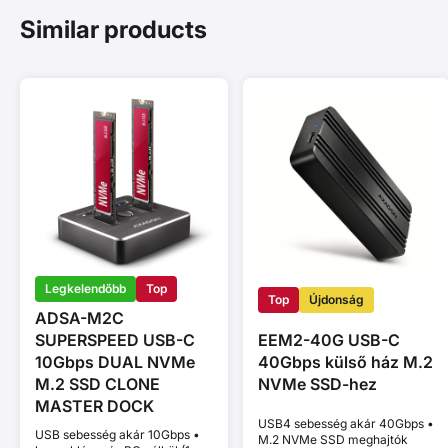
Similar products
Legkelendőbb
Top
Top
Újdonság
ADSA-M2C
SUPERSPEED USB-C
EEM2-40G USB-C
10Gbps DUAL NVMe
40Gbps külső ház M.2
M.2 SSD CLONE
NVMe SSD-hez
MASTER DOCK
USB4 sebesség akár 40Gbps •
USB sebesség akár 10Gbps •
M.2 NVMe SSD meghajtók