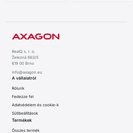
alumínium ház • hatékony
passzív hűtés • stabil
teljesítmény a gyors
adatátvitelhez
RealQ s. r. o.
Železná 663/5
619 00 Brno
info@axagon.eu
A vállalatról
Rólunk
Fedezze fel
Adatvédelem és cookie-k
Sütibeállítások
Termékek
Összes termék