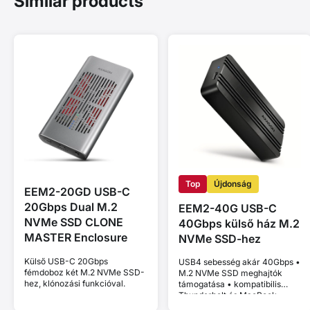
Similar products
Top
Újdonság
EEM2-20GD USB-C
20Gbps Dual M.2
EEM2-40G USB-C
NVMe SSD CLONE
40Gbps külső ház M.2
MASTER Enclosure
NVMe SSD-hez
Külső USB-C 20Gbps
USB4 sebesség akár 40Gbps •
fémdoboz két M.2 NVMe SSD-
M.2 NVMe SSD meghajtók
hez, klónozási funkcióval.
támogatása • kompatibilis
Thunderbolt és MacBook
eszközökkel • Plug and Play •