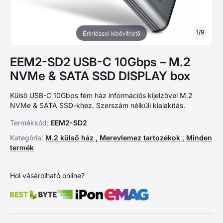
1
/
9
Érintéssel kibővíthető
EEM2-SD2 USB-C 10Gbps – M.2
NVMe & SATA SSD DISPLAY box
Külső USB-C 10Gbps fém ház információs kijelzővel M.2
NVMe & SATA SSD-khez. Szerszám nélküli kialakítás.
Termékkód:
EEM2-SD2
Kategória:
M.2 külső ház
,
Merevlemez tartozékok
,
Minden
termék
Hol vásárolható online?