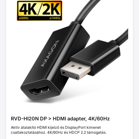
RVD-HI20N DP > HDMI adapter, 4K/60Hz
Aktív átalakító HDMI kijelző és DisplayPort kimenet
csatlakoztatásához. 4K/60Hz és HDCP 2.2 támogatás.