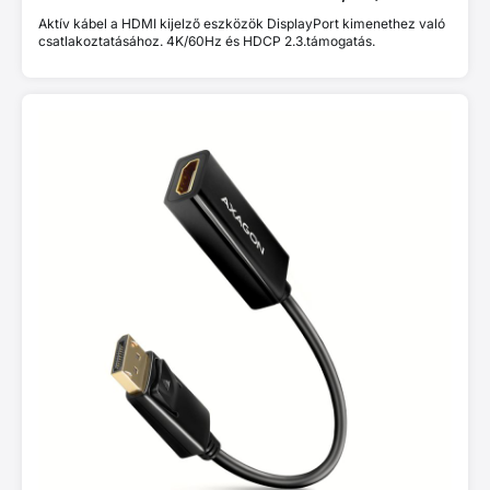
Aktív kábel a HDMI kijelző eszközök DisplayPort kimenethez való
csatlakoztatásához. 4K/60Hz és HDCP 2.3.támogatás.