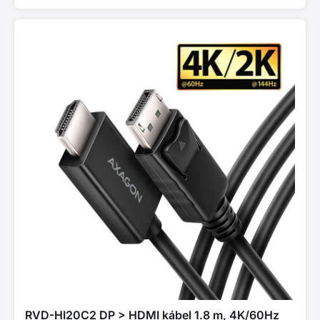
RVD-HI20C2 DP > HDMI kábel 1.8 m, 4K/60Hz