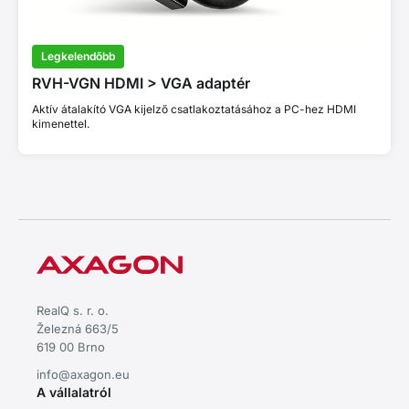
Legkelendőbb
RVH-VGN HDMI > VGA adaptér
Aktív átalakító VGA kijelző csatlakoztatásához a PC-hez HDMI
kimenettel.
RealQ s. r. o.
Železná 663/5
619 00 Brno
info@axagon.eu
A vállalatról