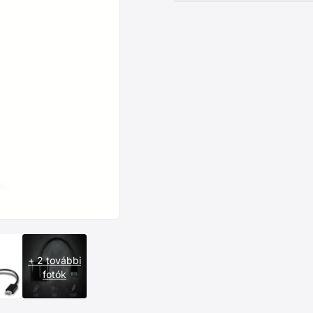
+ 2 további
fotók