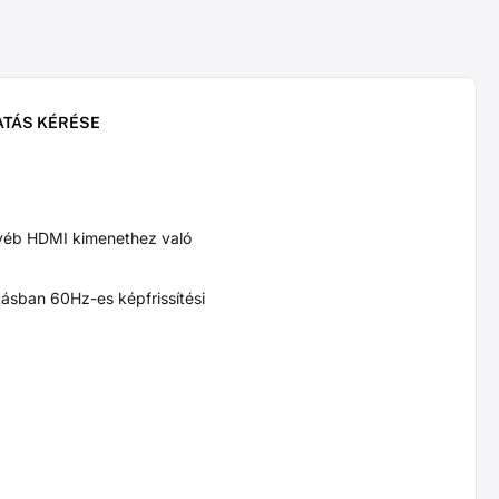
ATÁS KÉRÉSE
yéb HDMI kimenethez való
tásban 60Hz-es képfrissítési