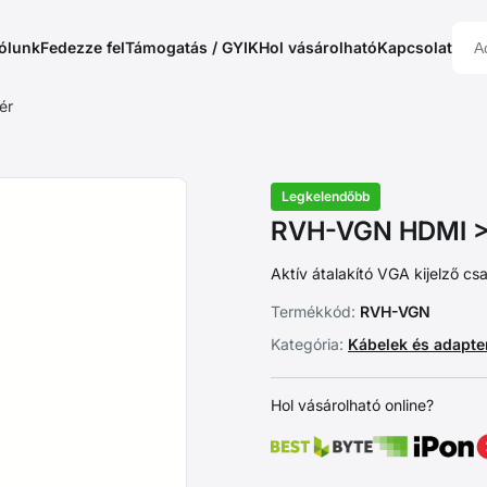
ólunk
Fedezze fel
Támogatás / GYIK
Hol vásárolható
Kapcsolat
ér
Legkelendőbb
RVH-VGN HDMI >
Aktív átalakító VGA kijelző c
Termékkód:
RVH-VGN
Kategória:
Kábelek és adapt
Hol vásárolható online?