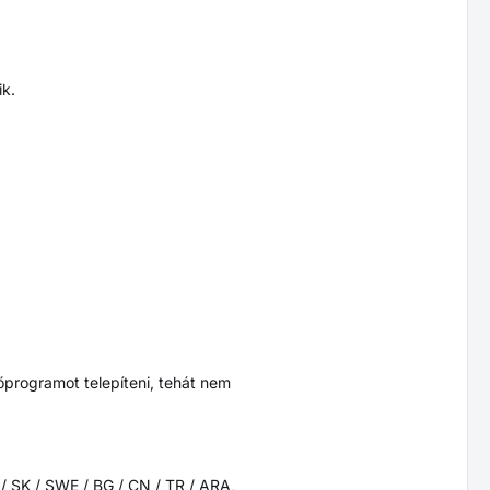
ik.
tőprogramot telepíteni, tehát nem
 / SK / SWE / BG / CN / TR / ARA,