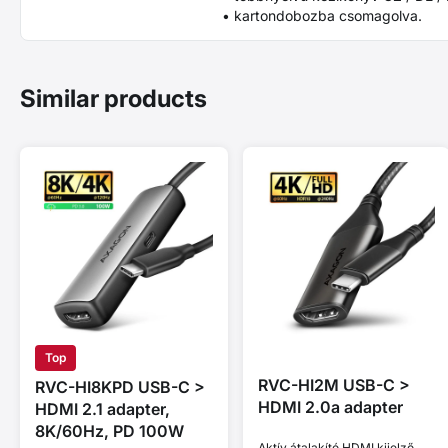
• kartondobozba csomagolva.
Similar products
Top
RVC-HI2M USB-C >
RVC-HI8KPD USB-C >
HDMI 2.0a adapter
HDMI 2.1 adapter,
8K/60Hz, PD 100W
Aktív átalakító HDMI kijelző