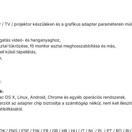
 / TV / projektor készüléken és a grafikus adapter paraméterein múl
gatás videó- és hanganyaghoz,
ztal tükrözése, fő monitor asztal meghosszabbítása és más,
l külső tápellátás,
,
.
k:
c OS X, Linux, Android, Chrome és egyéb operációs rendszerek.
erziót az adapter chip biztosítja a számítógép nélkül, nem kell illesz
bilitásától.
K / ENG / ESP / FIN / FR / GR / HR / HU / IT / NL / PL / PT / RO / RU