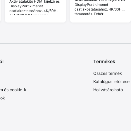
Aktív átalakító HDMI kijelző és
DisplayPort kimenet
DisplayPort kimenet
csatlakoztatásához. 4K/30Hz
csatlakoztatásához. 4K/60Hz
támogatás. Fehér.
és HDCP 2.2 támogatás.
ól
Termékek
Összes termék
Katalógus letöltése
m és cookie-k
Hol vásárolható
sok