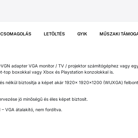
CSOMAGOLÁS
LETÖLTÉS
GYIK
MŰSZAKI TÁMOG
GN adapter VGA monitor / TV / projektor számítógéphez vagy eg
t-top boxokkal vagy Xbox és Playstation konzolokkal is.
lés nélkül biztosítja a képet akár 1920x 1920x1200 (WUXGA) felbon
ervezése jó minőségű és éles képet biztosít.
 – VGA átalakító, nem fordítva.