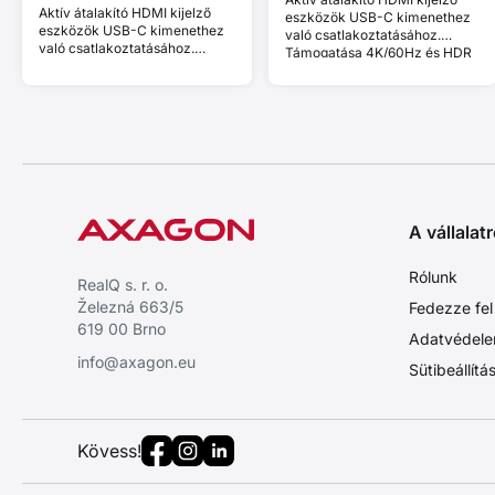
Aktív átalakító HDMI kijelző
eszközök USB-C kimenethez
eszközök USB-C kimenethez
való csatlakoztatásához.
való csatlakoztatásához.
Támogatása 4K/60Hz és HDR
Támogatása 8K/60Hz,
10 bit.
4K/144Hz és HDCP 2.3. Power
Delivery 100W.
A vállalatr
Rólunk
RealQ s. r. o.
Železná 663/5
Fedezze fel
619 00 Brno
Adatvédele
info@axagon.eu
Sütibeállítá
Kövess!