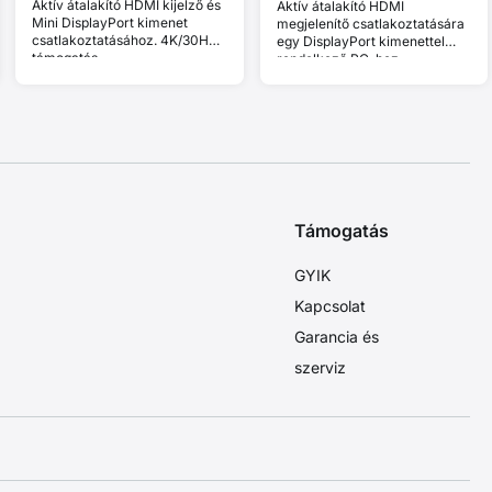
Aktív átalakító HDMI kijelző és
Aktív átalakító HDMI
Mini DisplayPort kimenet
megjelenítő csatlakoztatására
csatlakoztatásához. 4K/30Hz
egy DisplayPort kimenettel
támogatás.
rendelkező PC-hez.
Támogatás
GYIK
Kapcsolat
Garancia és
szerviz