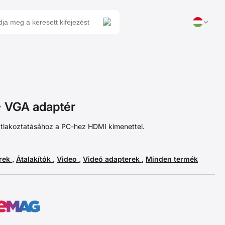
 VGA adaptér
satlakoztatásához a PC-hez HDMI kimenettel.
erek
,
Átalakítók
,
Video
,
Videó adapterek
,
Minden termék