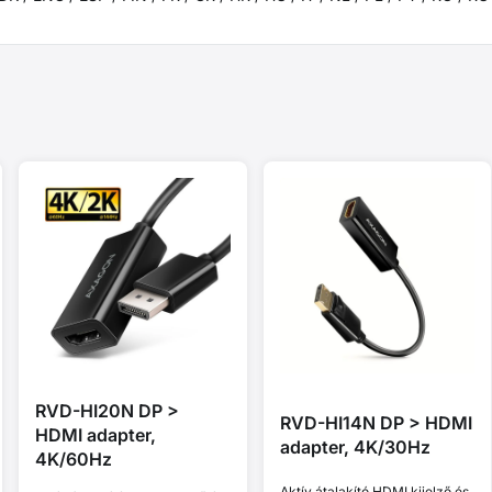
RVD-HI20N DP >
RVD-HI14N DP > HDMI
HDMI adapter,
adapter, 4K/30Hz
4K/60Hz
Aktív átalakító HDMI kijelző és