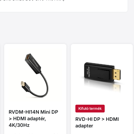
Kifutó termék
RVDM-HI14N Mini DP
> HDMI adaptér,
RVD-HI DP > HDMI
4K/30Hz
adapter