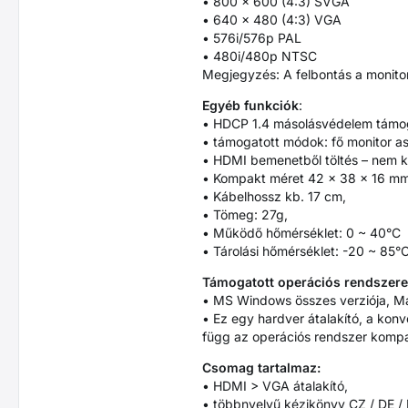
• 800 x 600 (4:3) SVGA
• 640 x 480 (4:3) VGA
• 576i/576p PAL
• 480i/480p NTSC
Megjegyzés: A felbontás a monitor
Egyéb funkciók
:
• HDCP 1.4 másolásvédelem támo
• támogatott módok: fő monitor as
• HDMI bemenetből töltés – nem kel
• Kompakt méret 42 x 38 x 16 mm
• Kábelhossz kb. 17 cm,
• Tömeg: 27g,
• Működő hőmérséklet: 0 ~ 40°C
• Tárolási hőmérséklet: -20 ~ 85°C
Támogatott operációs rendszere
• MS Windows összes verziója, Ma
• Ez egy hardver átalakító, a konv
függ az operációs rendszer kompati
Csomag tartalmaz:
• HDMI > VGA átalakító,
• többnyelvű kézikönyv CZ / DE / D