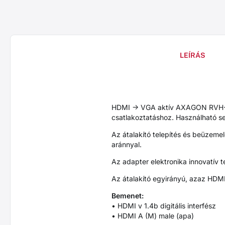
LEÍRÁS
HDMI -> VGA aktív AXAGON RVH-V
csatlakoztatáshoz. Használható se
Az átalakító telepítés és beüzeme
aránnyal.
Az adapter elektronika innovatív t
Az átalakító egyirányú, azaz HDMI
Bemenet:
• HDMI v 1.4b digitális interfész
• HDMI A (M) male (apa)