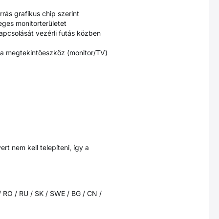
rás grafikus chip szerint
eges monitorterületet
apcsolását vezérli futás közben
 a megtekintőeszköz (monitor/TV)
ert nem kell telepíteni, így a
 / RO / RU / SK / SWE / BG / CN /