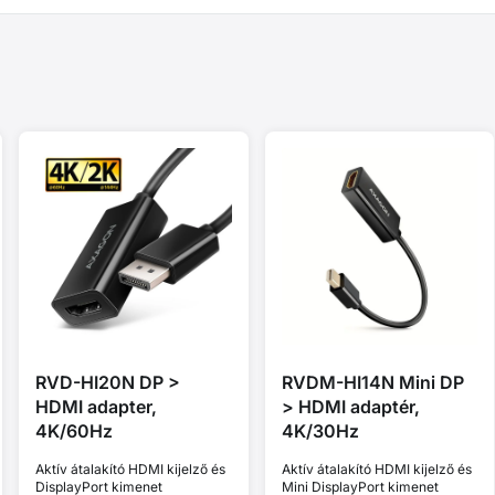
RVD-HI20N DP >
RVDM-HI14N Mini DP
HDMI adapter,
> HDMI adaptér,
4K/60Hz
4K/30Hz
Aktív átalakító HDMI kijelző és
Aktív átalakító HDMI kijelző és
DisplayPort kimenet
Mini DisplayPort kimenet