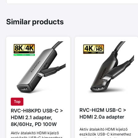
Similar products
Top
RVC-HI2M USB-C >
RVC-HI8KPD USB-C >
HDMI 2.0a adapter
HDMI 2.1 adapter,
8K/60Hz, PD 100W
Aktív átalakító HDMI kijelző
Aktív átalakító HDMI kijelző
eszközök USB-C kimenethez
eszközök USB-C kimenethez