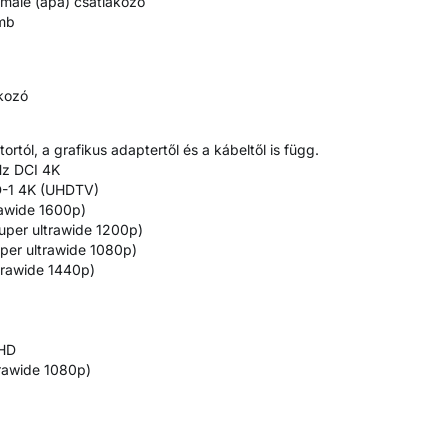
 male (apa) csatlakozó
omb
akozó
ortól, a grafikus adaptertől és a kábeltől is függ.
Hz DCI 4K
D-1 4K (UHDTV)
rawide 1600p)
uper ultrawide 1200p)
per ultrawide 1080p)
trawide 1440p)
QHD
rawide 1080p)