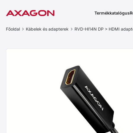
Termékkatalógus
R
Főoldal
Kábelek és adapterek
RVD-HI14N DP > HDMI adapt