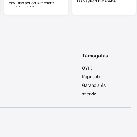
DisplayPort kimenettel.
egy DisplayPort kimenettel
rendelkező PC-hez.
Támogatás
GYIK
Kapcsolat
Garancia és
szerviz