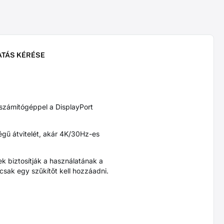
ATÁS KÉRÉSE
számítógéppel a DisplayPort
őségű átvitelét, akár 4K/30Hz-es
ek biztosítják a használatának a
csak egy szűkítőt kell hozzáadni.