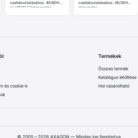
csatlakoztatásához. 4K/60Hz
csatlakoztatásához. 4K/30Hz
és HDCP 2.2 támogatás.
támogatás.
ól
Termékek
Összes termék
Katalógus letöltése
m és cookie-k
Hol vásárolható
sok
© 2005 – 2026 AXAGON — Minden jog fenntartva