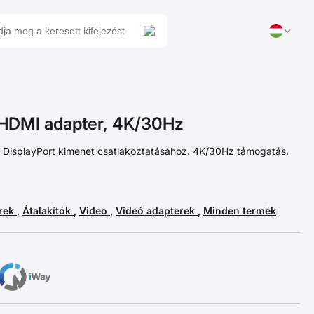
HDMI adapter, 4K/30Hz
és DisplayPort kimenet csatlakoztatásához. 4K/30Hz támogatás.
erek
,
Átalakítók
,
Video
,
Videó adapterek
,
Minden termék