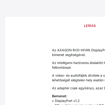
LEÍRÁS
Az AXAGON RVD-HI14N DisplayPort 
kimenet segítségével.
Az intelligens hardveres átalakító 
felbontással.
A video- és audiofájlok átvitele a
lehetőségét elégtelen hely esetén
Az adapter csak egyirányú, azaz
Bemenet:
• DisplayPort v1.2