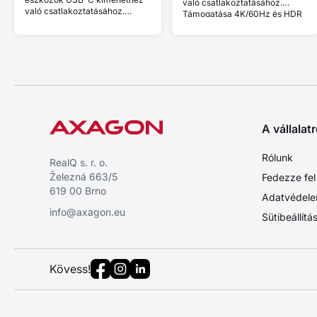
való csatlakoztatásához.
való csatlakoztatásához.
Támogatása 4K/60Hz és HDR
Támogatása 8K/60Hz,
10 bit.
4K/144Hz és HDCP 2.3. Power
Delivery 100W.
A vállalatr
Rólunk
RealQ s. r. o.
Železná 663/5
Fedezze fel
619 00 Brno
Adatvédele
info@axagon.eu
Sütibeállítá
Kövess!