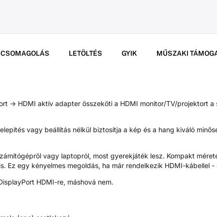
CSOMAGOLÁS
LETÖLTÉS
GYIK
MŰSZAKI TÁMOG
-> HDMI aktív adapter összeköti a HDMI monitor/TV/projektort a 
telepítés vagy beállítás nélkül biztosítja a kép és a hang kiváló min
 számítógépröl vagy laptopról, most gyerekjáték lesz. Kompakt méret
 is. Ez egy kényelmes megoldás, ha már rendelkezik HDMI-kábellel - 
 DisplayPort HDMI-re, máshová nem.