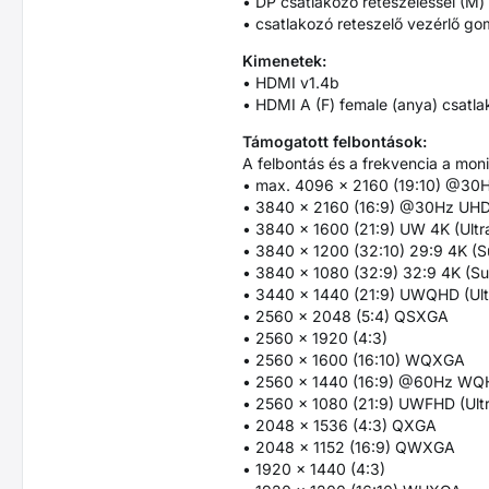
• DP csatlakozó reteszeléssel (M)
• csatlakozó reteszelő vezérlő g
Kimenetek:
• HDMI v1.4b
• HDMI A (F) female (anya) csatl
Támogatott felbontások:
A felbontás és a frekvencia a monit
• max. 4096 x 2160 (19:10) @30
• 3840 x 2160 (16:9) @30Hz UH
• 3840 x 1600 (21:9) UW 4K (Ult
• 3840 x 1200 (32:10) 29:9 4K (S
• 3840 x 1080 (32:9) 32:9 4K (Su
• 3440 x 1440 (21:9) UWQHD (Ul
• 2560 x 2048 (5:4) QSXGA
• 2560 x 1920 (4:3)
• 2560 x 1600 (16:10) WQXGA
• 2560 x 1440 (16:9) @60Hz W
• 2560 x 1080 (21:9) UWFHD (Ult
• 2048 x 1536 (4:3) QXGA
• 2048 x 1152 (16:9) QWXGA
• 1920 x 1440 (4:3)