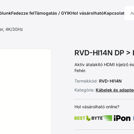
ólunk
Fedezze fel
Támogatás / GYIK
Hol vásárolható
Kapcsolat
er, 4K/30Hz
RVD-HI14N DP > 
Aktív átalakító HDMI kijelző 
Fehér.
Termékkód:
RVD-HI14N
Kategória:
Kábelek és adapt
Hol vásárolható online?