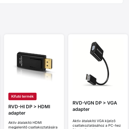
Kifutó termék
RVD-VGN DP > VGA
RVD-HI DP > HDMI
adapter
adapter
Aktív átalakító VGA kijelző
Aktív átalakító HDMI
csatlakoztatásához a PC-hez
megjelenítő csatlakoztatására