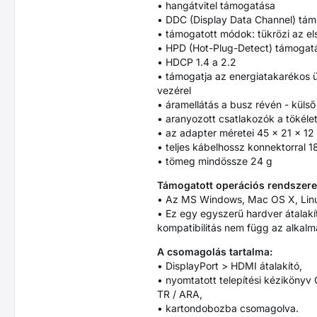
• hangátvitel támogatása
• DDC (Display Data Channel) támog
• támogatott módok: tükrözi az els
• HPD (Hot-Plug-Detect) támogatás
• HDCP 1.4 a 2.2
• támogatja az energiatakarékos 
vezérel
• áramellátás a busz révén - küls
• aranyozott csatlakozók a tökéle
• az adapter méretei 45 x 21 x 1
• teljes kábelhossz konnektorral 
• tömeg mindössze 24 g
Támogatott operációs rendszere
• Az MS Windows, Mac OS X, Linux
• Ez egy egyszerű hardver átalakító,
kompatibilitás nem függ az alkalm
A csomagolás tartalma:
• DisplayPort > HDMI átalakító,
• nyomtatott telepítési kézikönyv C
TR / ARA,
• kartondobozba csomagolva.