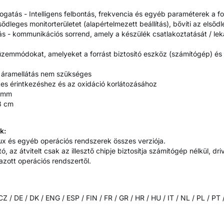
atás - Intelligens felbontás, frekvencia és egyéb paraméterek a for
ődleges monitorterületet (alapértelmezett beállítás), bővíti az elsődl
 - kommunikációs sorrend, amely a készülék csatlakoztatását / lek
üzemmódokat, amelyeket a forrást biztosító eszköz (számítógép) és
ő áramellátás nem szükséges
tes érintkezéshez és az oxidáció korlátozásához
2 mm
18 cm
k:
 és egyéb operációs rendszerek összes verziója.
 az átvitelt csak az illesztő chipje biztosítja számítógép nélkül, driv
azott operációs rendszertől.
Z / DE / DK / ENG / ESP / FIN / FR / GR / HR / HU / IT / NL / PL / PT