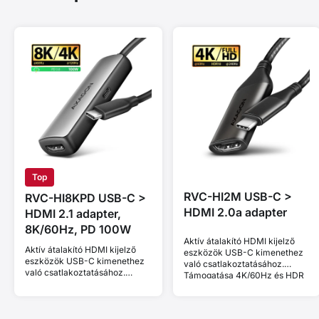
Top
RVC-HI2M USB-C >
RVC-HI8KPD USB-C >
HDMI 2.0a adapter
HDMI 2.1 adapter,
8K/60Hz, PD 100W
Aktív átalakító HDMI kijelző
Aktív átalakító HDMI kijelző
eszközök USB-C kimenethez
eszközök USB-C kimenethez
való csatlakoztatásához.
való csatlakoztatásához.
Támogatása 4K/60Hz és HDR
Támogatása 8K/60Hz,
10 bit.
4K/144Hz és HDCP 2.3. Power
Delivery 100W.