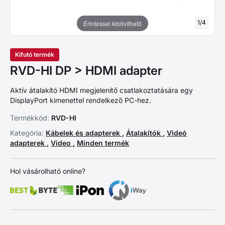
1
/
4
Érintéssel kibővíthető
Kifutó termék
RVD-HI DP > HDMI adapter
Aktív átalakító HDMI megjelenítő csatlakoztatására egy
DisplayPort kimenettel rendelkező PC-hez.
Termékkód:
RVD-HI
Kategória:
Kábelek és adapterek
,
Átalakítók
,
Videó
adapterek
,
Video
,
Minden termék
Hol vásárolható online?