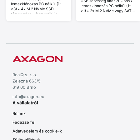
USB sebesség akár 20Gbps •
lemezklónozás PC nélkül (1-
lemezklónozás PC nélkül (1-
>3) • 4x M.2 NVMe SSD
>1) • 2x M.2 NVMe vagy SATA
támogatása • kompatibilis
SSD támogatása • kompatibilis
Thunderbolt és MacBook
Thunderbolt és MacBook
eszközökkel • Plug and Play •
eszközökkel • Plug and Play •
alumínium ház • aktív hűtés •
alumínium ház • aktív hűtés •
stabil teljesítmény thermal
stabil teljesítmény thermal
throttling nélkül
throttling nélkül
RealQ s. r. o.
Železná 663/5
619 00 Brno
info@axagon.eu
A vállalatról
Rólunk
Fedezze fel
Adatvédelem és cookie-k
Sütibeállítások