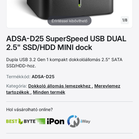
1
/
8
Érintéssel kibővíthető
ADSA-D25 SuperSpeed USB DUAL
2.5" SSD/HDD MINI dock
Dupla USB 3.2 Gen 1 kompakt dokkolóállomás 2.5" SATA
SSD/HDD-hoz.
Termékkód:
ADSA-D25
Kategória:
Dokkoló állomás lemezekhez
,
Merevlemez
tartozékok
,
Minden termék
Hol vásárolható online?