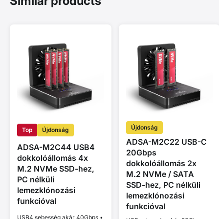
Similar products
Újdonság
Top
Újdonság
ADSA-M2C22 USB-C
ADSA-M2C44 USB4
20Gbps
dokkolóállomás 4x
dokkolóállomás 2x
M.2 NVMe SSD-hez,
M.2 NVMe / SATA
PC nélküli
SSD-hez, PC nélküli
lemezklónozási
lemezklónozási
funkcióval
funkcióval
USB4 sebesség akár 40Gbps •