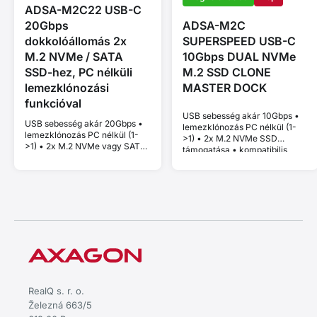
ADSA-M2C22 USB-C
20Gbps
ADSA-M2C
dokkolóállomás 2x
SUPERSPEED USB-C
M.2 NVMe / SATA
10Gbps DUAL NVMe
SSD-hez, PC nélküli
M.2 SSD CLONE
lemezklónozási
MASTER DOCK
funkcióval
USB sebesség akár 10Gbps •
USB sebesség akár 20Gbps •
lemezklónozás PC nélkül (1-
lemezklónozás PC nélkül (1-
>1) • 2x M.2 NVMe SSD
>1) • 2x M.2 NVMe vagy SATA
támogatása • kompatibilis
SSD támogatása • kompatibilis
Thunderbolt és MacBook
Thunderbolt és MacBook
eszközökkel • Plug and Play •
eszközökkel • Plug and Play •
alumínium ház • stabil
alumínium ház • aktív hűtés •
teljesítmény thermal throttling
stabil teljesítmény thermal
nélkül
throttling nélkül
RealQ s. r. o.
Železná 663/5