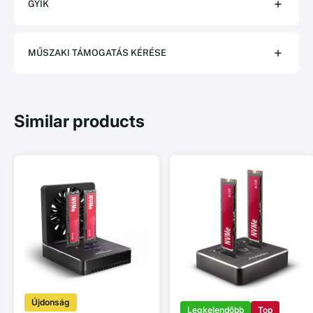
GYIK
MŰSZAKI TÁMOGATÁS KÉRÉSE
Similar products
Újdonság
Legkelendőbb
Top