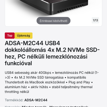
1
/
13
Érintéssel kibővíthető
Top
Újdonság
ADSA-M2C44 USB4
dokkolóállomás 4x M.2 NVMe SSD-
hez, PC nélküli lemezklónozási
funkcióval
USB4 sebesség akár 40Gbps • lemezklónozás PC nélkül (1-
>3) • 4x M.2 NVMe SSD támogatása • kompatibilis
Thunderbolt és MacBook eszközökkel • Plug and Play •
alumínium ház • aktív hűtés • stabil teljesítmény thermal
throttling nélkül
Termékkód:
ADSA-M2C44