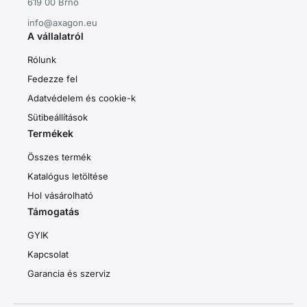
619 00 Brno
info@axagon.eu
A vállalatról
Rólunk
Fedezze fel
Adatvédelem és cookie-k
Sütibeállítások
Termékek
Összes termék
Katalógus letöltése
Hol vásárolható
Támogatás
GYIK
Kapcsolat
Garancia és szerviz