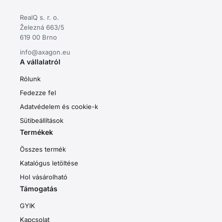
RealQ s. r. o.
Železná 663/5
619 00 Brno
info@axagon.eu
A vállalatról
Rólunk
Fedezze fel
Adatvédelem és cookie-k
Sütibeállítások
Termékek
Összes termék
Katalógus letöltése
Hol vásárolható
Támogatás
GYIK
Kapcsolat