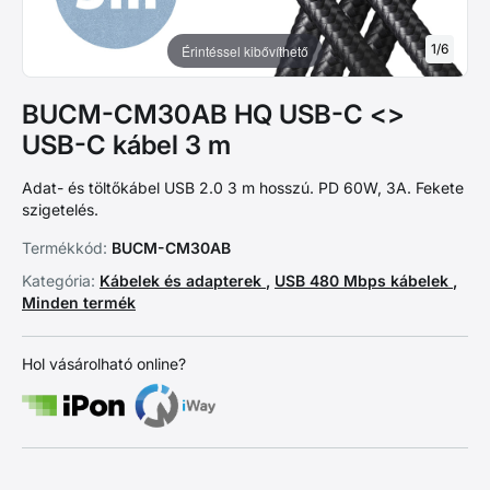
1
/
6
Érintéssel kibővíthető
BUCM-CM30AB HQ USB-C <>
USB-C kábel 3 m
Adat- és töltőkábel USB 2.0 3 m hosszú. PD 60W, 3A. Fekete
szigetelés.
Termékkód:
BUCM-CM30AB
Kategória:
Kábelek és adapterek
,
USB 480 Mbps kábelek
,
Minden termék
Hol vásárolható online?