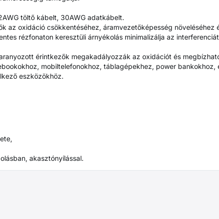
2AWG töltő kábelt, 30AWG adatkábelt.
k az oxidáció csökkentéséhez, áramvezetőképesség növeléséhez és a
entes rézfonaton keresztüli árnyékolás minimalizálja az interferenc
 aranyozott érintkezők megakadályozzák az oxidációt és megbízható
ebookokhoz, mobiltelefonokhoz, táblagépekhez, power bankokhoz,
lkező eszközökhöz.
ete,
olásban, akasztónyílással.