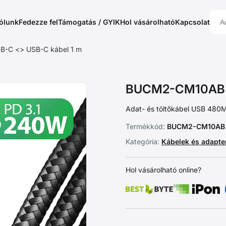
ólunk
Fedezze fel
Támogatás / GYIK
Hol vásárolható
Kapcsolat
C <> USB-C kábel 1 m
BUCM2-CM10AB C
Adat- és töltőkábel USB 480M
Termékkód:
BUCM2-CM10AB
Kategória:
Kábelek és adapt
Hol vásárolható online?