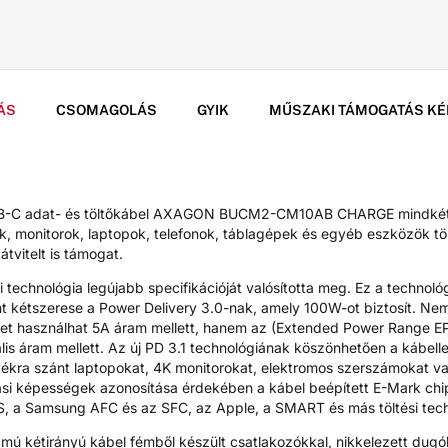
ÁS
CSOMAGOLÁS
GYIK
MŰSZAKI TÁMOGATÁS KÉ
SB-C adat- és töltőkábel AXAGON BUCM2-CM10AB CHARGE mindkét 
k, monitorok, laptopok, telefonok, táblagépek és egyéb eszközök tö
tvitelt is támogat.
si technológia legújabb specifikációját valósította meg. Ez a techno
mint kétszerese a Power Delivery 3.0-nak, amely 100W-ot biztosít. 
éget használhat 5A áram mellett, hanem az (Extended Power Range EP
lis áram mellett. Az új PD 3.1 technológiának köszönhetően a kábell
játékra szánt laptopokat, 4K monitorokat, elektromos szerszámokat 
tási képességek azonosítása érdekében a kábel beépített E-Mark chi
PS, a Samsung AFC és az SFC, az Apple, a SMART és más töltési tech
amú kétirányú kábel fémből készült csatlakozókkal, nikkelezett dugó