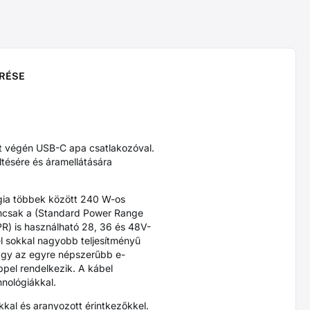
RÉSE
végén USB-C apa csatlakozóval.
ltésére és áramellátására
lógia többek között 240 W-os
Nemcsak a (Standard Power Range
R) is használható 28, 36 és 48V-
el sokkal nagyobb teljesítményű
vagy az egyre népszerűbb e-
ppel rendelkezik. A kábel
nológiákkal.
kkal és aranyozott érintkezőkkel.