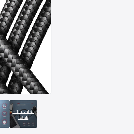
+ 1 további
fotók