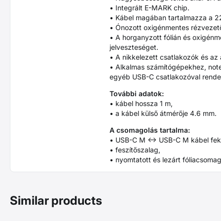
• Integrált E-MARK chip.
• Kábel magában tartalmazza a 2
• Ónozott oxigénmentes rézvezető
• A horganyzott fólián és oxigénm
jelveszteséget.
• A nikkelezett csatlakozók és az
• Alkalmas számítógépekhez, not
egyéb USB-C csatlakozóval rende
További adatok:
• kábel hossza 1 m,
• a kábel külső átmérője 4.6 mm.
A csomagolás tartalma:
• USB-C M <-> USB-C M kábel fek
• feszítőszalag,
• nyomtatott és lezárt fóliacsomag
Similar products