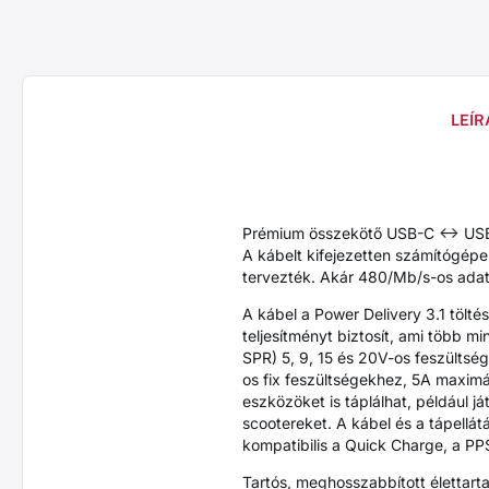
LEÍR
Prémium összekötő USB-C <-> U
A kábelt kifejezetten számítógépe
tervezték. Akár 480/Mb/s-os adatá
A kábel a Power Delivery 3.1 tölté
teljesítményt biztosít, ami több 
SPR) 5, 9, 15 és 20V-os feszülts
os fix feszültségekhez, 5A maximá
eszközöket is táplálhat, például 
scootereket. A kábel és a tápellá
kompatibilis a Quick Charge, a P
Tartós, meghosszabbított élettart