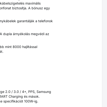
kábelszigetelés maximális
lonfonat biztosítja. A bónusz egy
ykábelek garantálják a telefonok
 A dupla árnyékolás megvédi az
bb mint 8000 hajlítással
át.
rge 2.0 / 3.0 / 4+, PPS, Samsung
SMART Charging és mások.
 specifikációt 100W-ig.