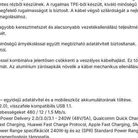
tes rézből készülnek. A rugalmas TPE-ből készült, kiváló minőségű 
megfelelő rugalmasságot is biztosít. A kábel végső szilárdságát a nej
omagolásához.
obb keresztmetszet és alacsonyabb vezetékellenállás) teljesítmén
ét.
nőségű árnyékolással együtt megbízható adatátvitelt biztosítanak.
tól.
ssel kombinálva jelentősen csökkenti a veszélyes kábelhajlást. Ez tö
mát. Az alumínium zárósapkák növelik a kábel mechanikus ellenállás
gyidejű adatátvitel és a mobileszköz akkumulátorának töltése.
0), visszafele kompatibilis USB 1.1.
sebességeket 480 / 12 / 1.5 Mb/s.
k: Power Delivery 2.0/3.0/3.1 - 240W (48V/5A), Qualcomm Quick Cha
ast Charging, Huawei Fast Charge Protocol, Apple Fast Charging, 
wer Range specifikációt 240W-ig és az (SPR) Standard Power Range
áramerősségig támogatja.