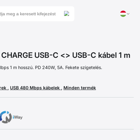
HARGE USB-C <> USB-C kábel 1 m
bps 1 m hosszú. PD 240W, 5A. Fekete szigetelés.
erek
,
USB 480 Mbps kábelek
,
Minden termék