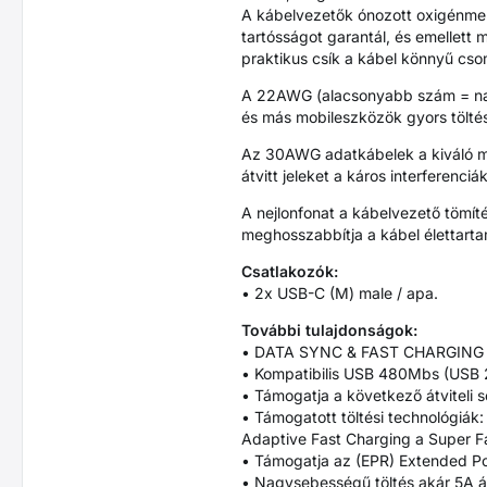
A kábelvezetők ónozott oxigénmen
tartósságot garantál, és emellett 
praktikus csík a kábel könnyű cs
A 22AWG (alacsonyabb szám = nagy
és más mobileszközök gyors töltés
Az 30AWG adatkábelek a kiváló mi
átvitt jeleket a káros interferenciák
A nejlonfonat a kábelvezető tömíté
meghosszabbítja a kábel élettarta
Csatlakozók:
• 2x USB-C (M) male / apa.
További tulajdonságok:
• DATA SYNC & FAST CHARGING – e
• Kompatibilis USB 480Mbs (USB 2.
• Támogatja a következő átviteli 
• Támogatott töltési technológiá
Adaptive Fast Charging a Super F
• Támogatja az (EPR) Extended Po
• Nagysebességű töltés akár 5A 