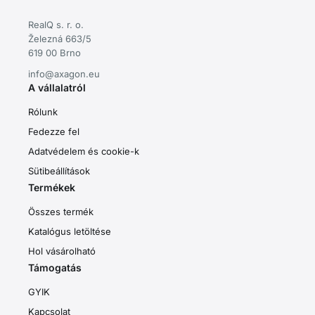
RealQ s. r. o.
Železná 663/5
619 00 Brno
info@axagon.eu
A vállalatról
Rólunk
Fedezze fel
Adatvédelem és cookie-k
Sütibeállítások
Termékek
Összes termék
Katalógus letöltése
Hol vásárolható
Támogatás
GYIK
Kapcsolat