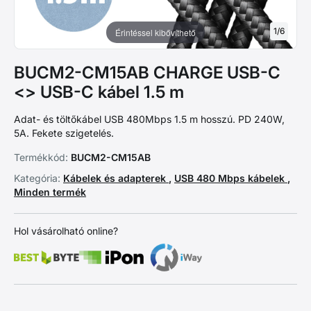
1
/
6
Érintéssel kibővíthető
BUCM2-CM15AB CHARGE USB-C
<> USB-C kábel 1.5 m
Adat- és töltőkábel USB 480Mbps 1.5 m hosszú. PD 240W,
5A. Fekete szigetelés.
Termékkód:
BUCM2-CM15AB
Kategória:
Kábelek és adapterek
,
USB 480 Mbps kábelek
,
Minden termék
Hol vásárolható online?