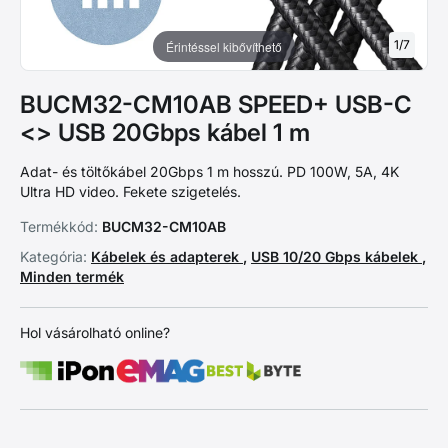
1
/
7
Érintéssel kibővíthető
BUCM32-CM10AB SPEED+ USB-C
<> USB 20Gbps kábel 1 m
Adat- és töltőkábel 20Gbps 1 m hosszú. PD 100W, 5A, 4K
Ultra HD video. Fekete szigetelés.
Termékkód:
BUCM32-CM10AB
Kategória:
Kábelek és adapterek
,
USB 10/20 Gbps kábelek
,
Minden termék
Hol vásárolható online?