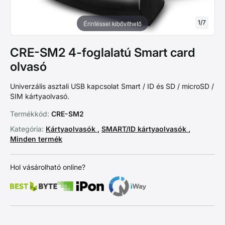
1
/
7
Érintéssel kibővíthető
CRE-SM2 4-foglalatú Smart card
olvasó
Univerzális asztali USB kapcsolat Smart / ID és SD / microSD /
SIM kártyaolvasó.
Termékkód:
CRE-SM2
Kategória:
Kártyaolvasók
,
SMART/ID kártyaolvasók
,
Minden termék
Hol vásárolható online?