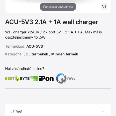
1
/
8
Érintéssel kibővíthető
ACU-5V3 2.1A + 1A wall charger
Wall charger <240V / 2× port 5V – 2.1 A + 1 A. Maximális
összteljesítmény 15 .5W
Termékkód:
ACU-5V3
Kategória:
EOL termékek ,
Minden termék
Hol vásárolható online?
LEÍRÁS