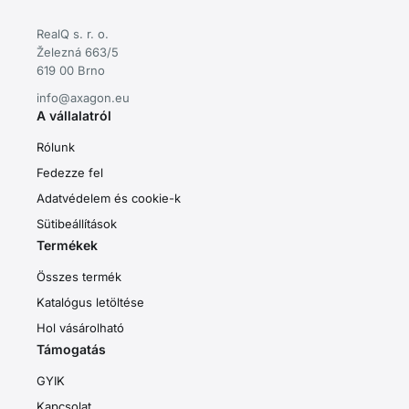
RealQ s. r. o.
Železná 663/5
619 00 Brno
info@axagon.eu
A vállalatról
Rólunk
Fedezze fel
Adatvédelem és cookie-k
Sütibeállítások
Termékek
Összes termék
Katalógus letöltése
Hol vásárolható
Támogatás
GYIK
Kapcsolat