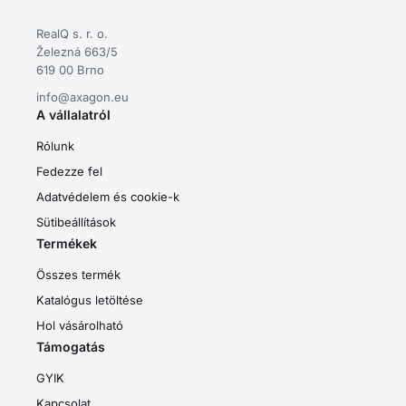
RealQ s. r. o.
Železná 663/5
619 00 Brno
info@axagon.eu
A vállalatról
Rólunk
Fedezze fel
Adatvédelem és cookie-k
Sütibeállítások
Termékek
Összes termék
Katalógus letöltése
Hol vásárolható
Támogatás
GYIK
Kapcsolat