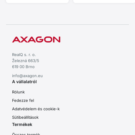
telepítéssel.
telepítéssel.
RealQ s. r. o.
Železná 663/5
619 00 Brno
info@axagon.eu
A vállalatról
Rólunk
Fedezze fel
Adatvédelem és cookie-k
Sütibeállítások
Termékek
Összes termék