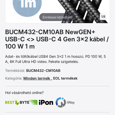
1
/
8
Érintéssel kibővíthető
BUCM432-CM10AB NewGEN+
USB-C <> USB-C 4 Gen 3×2 kábel /
100 W 1 m
Adat- és töltőkábel USB4 Gen 3×2 1 m hosszú. PD 100 W, 5
A, 8K Full Ultra HD video. Fekete szigetelés.
Termékkód:
BUCM432-CM10AB
Kategória:
Minden termék
, EOL termékek
Hol vásárolható online?