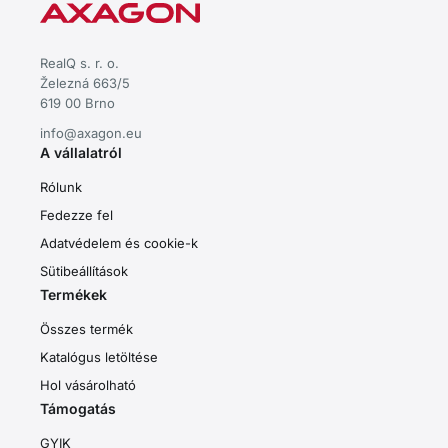
RealQ s. r. o.
Železná 663/5
619 00 Brno
info@axagon.eu
A vállalatról
Rólunk
Fedezze fel
Adatvédelem és cookie-k
Sütibeállítások
Termékek
Összes termék
Katalógus letöltése
Hol vásárolható
Támogatás
GYIK