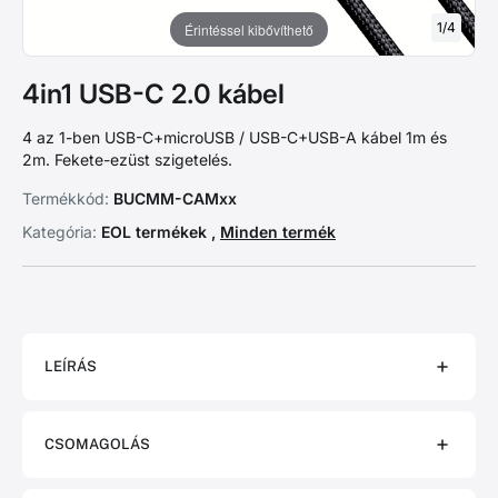
1
/
4
Érintéssel kibővíthető
4in1 USB-C 2.0 kábel
4 az 1-ben USB-C+microUSB / USB-C+USB-A kábel 1m és
2m. Fekete-ezüst szigetelés.
Termékkód:
BUCMM-CAMxx
Kategória:
EOL termékek ,
Minden termék
LEÍRÁS
CSOMAGOLÁS