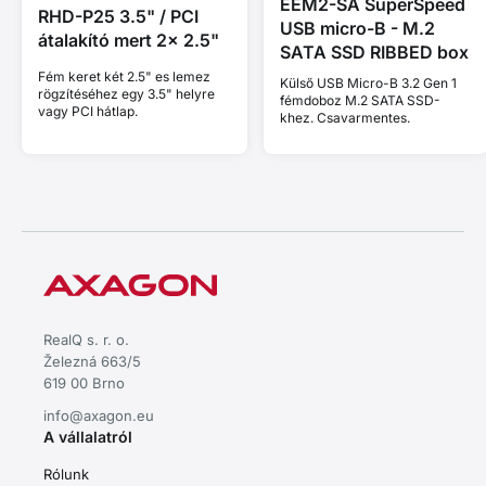
EEM2-SA SuperSpeed
RHD-P25 3.5" / PCI
USB micro-B - M.2
átalakító mert 2x 2.5"
SATA SSD RIBBED box
Fém keret két 2.5" es lemez
Külső USB Micro-B 3.2 Gen 1
rögzítéséhez egy 3.5" helyre
fémdoboz M.2 SATA SSD-
vagy PCI hátlap.
khez. Csavarmentes.
RealQ s. r. o.
Železná 663/5
619 00 Brno
info@axagon.eu
A vállalatról
Rólunk