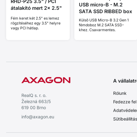
RHD-P25 3.5" / PCI
USB micro-B - M.2
átalakító mert 2x 2.5"
SATA SSD RIBBED box
Fém keret két 2.5" es lemez
Külső USB Micro-B 3.2 Gen 1
rögzítéséhez egy 3.5" helyre
fémdoboz M.2 SATA SSD-
vagy PCI hátlap.
khez. Csavarmentes.
A vállalatr
Rólunk
RealQ s. r. o.
Železná 663/5
Fedezze fel
619 00 Brno
Adatvédele
info@axagon.eu
Sütibeállítá