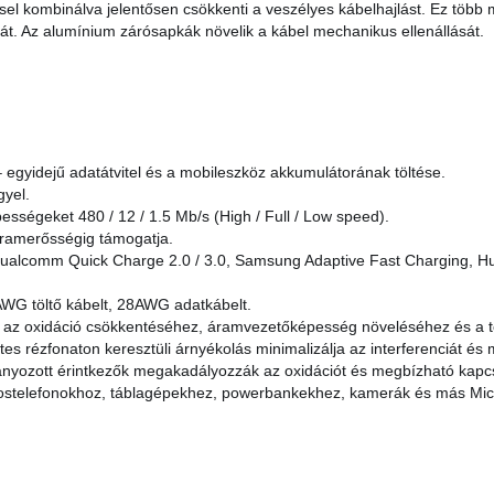
sel kombinálva jelentősen csökkenti a veszélyes kábelhajlást. Ez több m
át. Az alumínium zárósapkák növelik a kábel mechanikus ellenállását.
yidejű adatátvitel és a mobileszköz akkumulátorának töltése.
gyel.
bességeket 480 / 12 / 1.5 Mb/s (High / Full / Low speed).
áramerősségig támogatja.
 Qualcomm Quick Charge 2.0 / 3.0, Samsung Adaptive Fast Charging, H
WG töltő kábelt, 28AWG adatkábelt.
az oxidáció csökkentéséhez, áramvezetőképesség növeléséhez és a torz
tes rézfonaton keresztüli árnyékolás minimalizálja az interferenciát é
ranyozott érintkezők megakadályozzák az oxidációt és megbízható kapcs
kostelefonokhoz, táblagépekhez, powerbankekhez, kamerák és más Mic