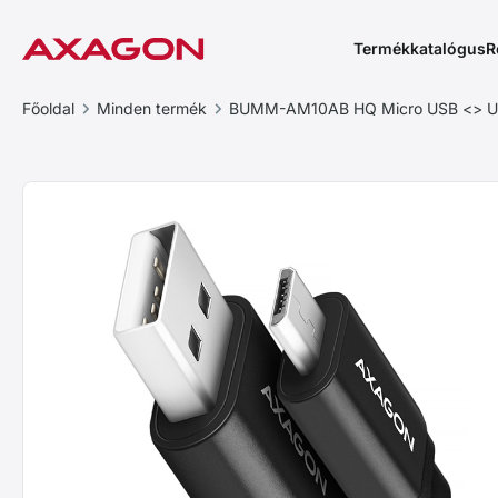
Termékkatalógus
R
Főoldal
Minden termék
BUMM-AM10AB HQ Micro USB <> US