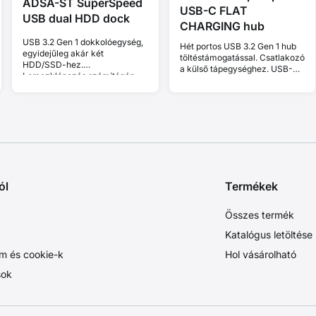
ADSA-ST SuperSpeed
USB-C FLAT
USB dual HDD dock
CHARGING hub
USB 3.2 Gen 1 dokkolóegység,
Hét portos USB 3.2 Gen 1 hub
egyidejűleg akár két
töltéstámogatással. Csatlakozó
HDD/SSD-hez.
a külső tápegységhez. USB-C
Lemezklónozás számítógép
kábel 30 cm.
nélkül.
ól
Termékek
Összes termék
Katalógus letöltése
m és cookie-k
Hol vásárolható
sok