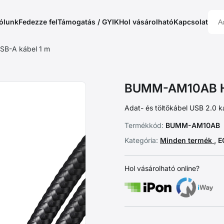
ólunk
Fedezze fel
Támogatás / GYIK
Hol vásárolható
Kapcsolat
B-A kábel 1 m
BUMM-AM10AB HQ
Adat- és töltőkábel USB 2.0 k
Termékkód:
BUMM-AM10AB
Kategória:
Minden termék
, 
Hol vásárolható online?