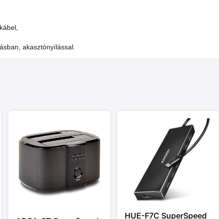
kábel,
lásban, akasztónyílással.
HUE-F7C SuperSpeed