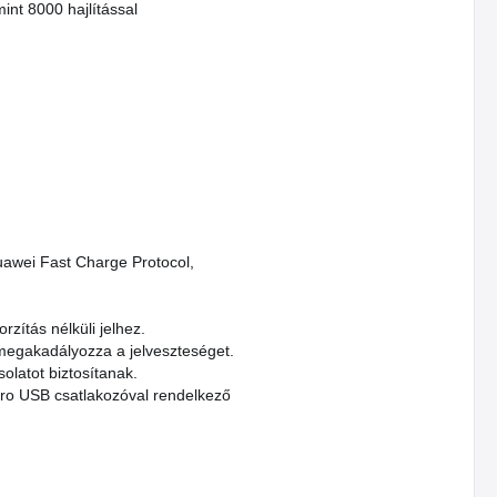
int 8000 hajlítással
uawei Fast Charge Protocol,
ítás nélküli jelhez.
s megakadályozza a jelveszteséget.
olatot biztosítanak.
ro USB csatlakozóval rendelkező