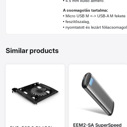
• 4.5 mm külső átmérő.
A csomagolás tartalma:
• Micro USB M <-> USB-A M fekete 
• feszítőszalag,
• nyomtatott és lezárt fóliacsomago
Similar products
EEM2-SA SuperSpeed