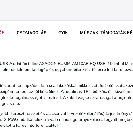
ÁS
CSOMAGOLÁS
GYIK
MŰSZAKI TÁMOGATÁS KÉ
 USB-A adat és töltés AXAGON BUMM-AM10AB HQ USB 2.0 kábel Mic
itelre és telefon, táblagép és egyéb mobileszköz töltésre lett létrehozv
tós adat- és tápkábel fém csatlakozókkal, nikkelezett felületű csatlakoz
t oxigénmentes rézből készülnek. A rugalmas TPE-ből készült, kiváló m
gfelelő rugalmasságot is biztosít. A kábel végső szilárdságát a nejlonfo
magolásához.
bb keresztmetszet és alacsonyabb vezetékellenállás) teljesítménykábe
Az 28AWG adatkábelek a kiváló minőségű árnyékolással együtt megbízhat
eleket a káros interferenciáktól.