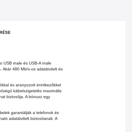
RÉSE
ro USB male és USB-A male
a. Akár 480 Mb/s-os adatátvitelt és
ókkal és aranyozott érintkezőkkel
inőségű kábelszigetelés maximális
nat biztosítja. A bónusz egy
lek garantálják a telefonok és
ó adatátvitelt biztosítanak. A