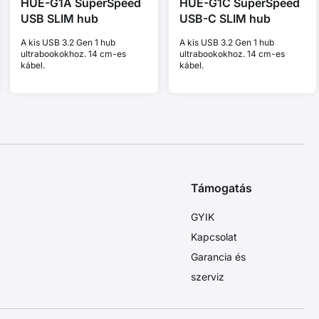
HUE-G1A SuperSpeed
HUE-G1C SuperSpeed
USB SLIM hub
USB-C SLIM hub
A kis USB 3.2 Gen 1 hub
A kis USB 3.2 Gen 1 hub
ultrabookokhoz. 14 cm-es
ultrabookokhoz. 14 cm-es
kábel.
kábel.
Támogatás
GYIK
Kapcsolat
Garancia és
szerviz