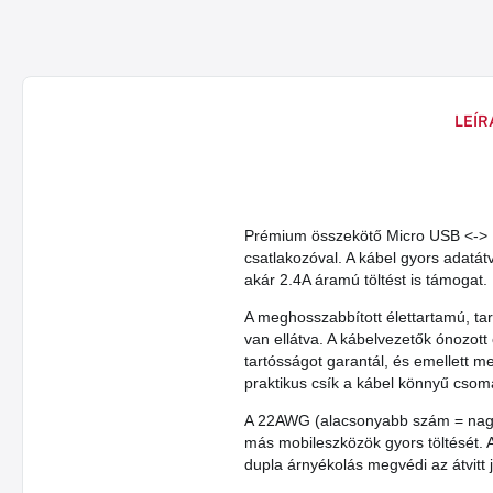
LEÍR
Prémium összekötő Micro USB <->
csatlakozóval. A kábel gyors adatátv
akár 2.4A áramú töltést is támogat.
A meghosszabbított élettartamú, tar
van ellátva. A kábelvezetők ónozot
tartósságot garantál, és emellett me
praktikus csík a kábel könnyű cso
A 22AWG (alacsonyabb szám = nagyo
más mobileszközök gyors töltését. 
dupla árnyékolás megvédi az átvitt j