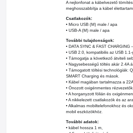
A nejlonfonat a kábelvezető tömítés
meghosszabbítja a kábel élettartam
Csatlakozók:
• Micro USB (M) male / apa
• USB-A (M) male / apa
További tulajdonságok:
• DATA SYNC
&
FAST CHARGING – eg
• USB 2.0, kompatibilis az USB 1.1-
• Támogatja a következő átviteli se
• Nagysebességű töltés akár 2.4A 
• Támogatott töltési technológiák:
SMART Charging és mások.
• Kábel magában tartalmazza a 22A
• Ónozott oxigénmentes rézvezetők 
• A horganyzott fólián és oxigénmen
• A nikkelezett csatlakozók és az a
• Alkalmas mobiltelefonokhoz és o
mobil eszközökhöz.
További adatok:
• kábel hossza 1 m,